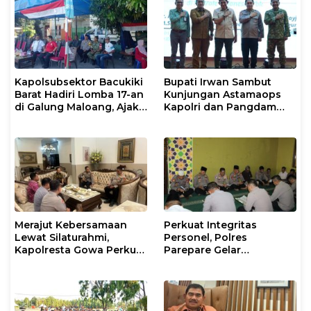
Kapolsubsektor Bacukiki
Bupati Irwan Sambut
Barat Hadiri Lomba 17-an
Kunjungan Astamaops
di Galung Maloang, Ajak
Kapolri dan Pangdam
Warga Jaga Kamtibmas
XIV/Hasanuddin di Luwu
Timur
Merajut Kebersamaan
Perkuat Integritas
Lewat Silaturahmi,
Personel, Polres
Kapolresta Gowa Perkuat
Parepare Gelar
Sinergi dengan Tokoh
Pembinaan Rohani dan
Masyarakat
Mental