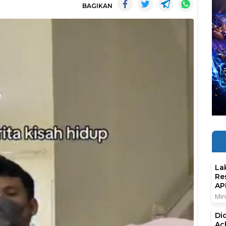
BAGIKAN
La
Re
AP
Min
Di
Ac