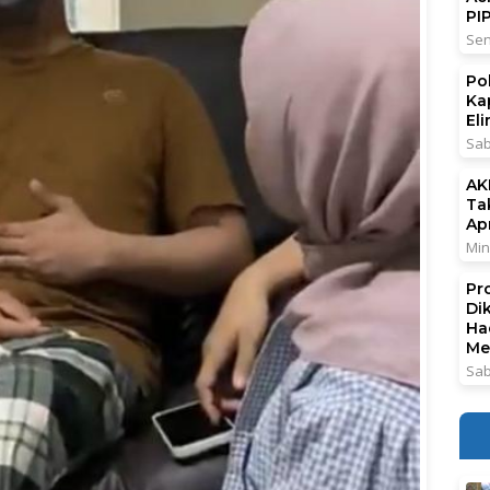
PI
Sen
Po
Ka
El
Sab
AK
Ta
Ap
Min
Pr
Di
Ha
Me
Sab