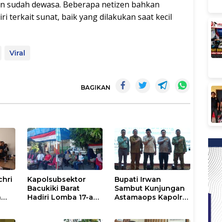
n sudah dewasa. Beberapa netizen bahkan
terkait sunat, baik yang dilakukan saat kecil
Viral
BAGIKAN
chri
Kapolsubsektor
Bupati Irwan
Bacukiki Barat
Sambut Kunjungan
n
Hadiri Lomba 17-an
Astamaops Kapolri
lik
di Galung Maloang,
dan Pangdam
Ajak Warga Jaga
XIV/Hasanuddin di