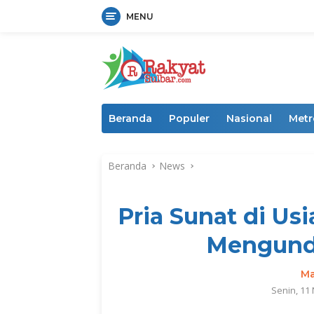
MENU
Langsung
ke
konten
Beranda
Populer
Nasional
Metr
Beranda
News
Pria Sunat di Us
Mengund
Ma
Senin, 11