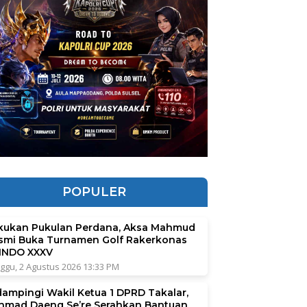
POPULER
kukan Pukulan Perdana, Aksa Mahmud
smi Buka Turnamen Golf Rakerkonas
INDO XXXV
ggu, 2 Agustus 2026 13:33 PM
dampingi Wakil Ketua 1 DPRD Takalar,
hmad Daeng Se’re Serahkan Bantuan