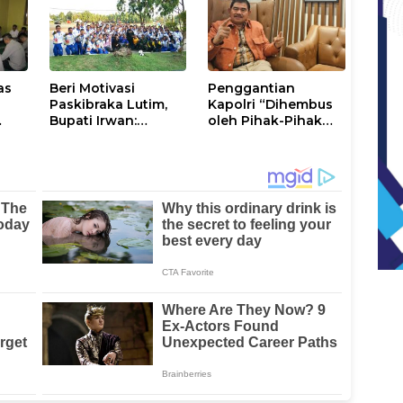
Kamtibmas
Luwu Timur
as
Beri Motivasi
Penggantian
Paskibraka Lutim,
Kapolri “Dihembus
Bupati Irwan:
oleh Pihak-Pihak
ani
Tanggal 17 Agustus
Terganggu
Kalian Jadi
Kenyamanannya”
Perhatian