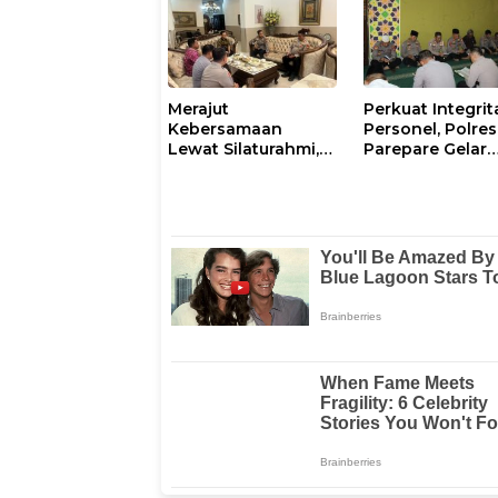
Pagi
Merajut
Perkuat Integrit
Kebersamaan
Personel, Polres
Lewat Silaturahmi,
Parepare Gelar
Kapolresta Gowa
Pembinaan Roh
Perkuat Sinergi
dan Mental
dengan Tokoh
Masyarakat