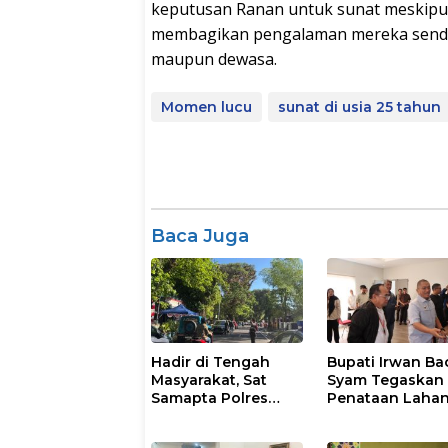
keputusan Ranan untuk sunat meskipu
membagikan pengalaman mereka sendiri 
maupun dewasa.
Momen lucu
sunat di usia 25 tahun
Baca Juga
Hadir di Tengah
Bupati Irwan Ba
Masyarakat, Sat
Syam Tegaskan
Samapta Polres
Penataan Laha
Parepare
Laoli Bukan Konf
Gencarkan Patroli
Agraria