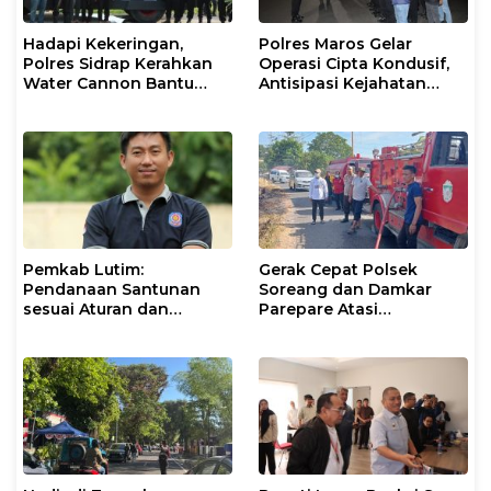
Hadapi Kekeringan,
Polres Maros Gelar
Polres Sidrap Kerahkan
Operasi Cipta Kondusif,
Water Cannon Bantu
Antisipasi Kejahatan
Petani
Jalanan dan Penyakit
Masyarakat
Pemkab Lutim:
Gerak Cepat Polsek
Pendanaan Santunan
Soreang dan Damkar
sesuai Aturan dan
Parepare Atasi
Prosedur Resmi
Kebakaran Lahan