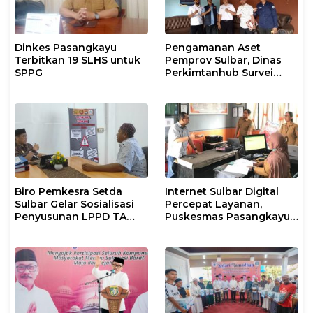
Dinkes Pasangkayu
Pengamanan Aset
Terbitkan 19 SLHS untuk
Pemprov Sulbar, Dinas
SPPG
Perkimtanhub Survei
Tiga Sekolah di
Pasangkayu
Biro Pemkesra Setda
Internet Sulbar Digital
Sulbar Gelar Sosialisasi
Percepat Layanan,
Penyusunan LPPD TA
Puskesmas Pasangkayu
2026 di Pasangkayu
Siapkan Anggaran
Langganan 2026