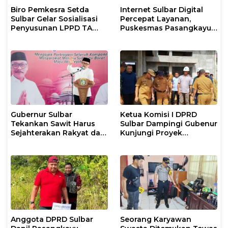
Biro Pemkesra Setda
Internet Sulbar Digital
Sulbar Gelar Sosialisasi
Percepat Layanan,
Penyusunan LPPD TA
Puskesmas Pasangkayu
2026 di Pasangkayu
Siapkan Anggaran
Langganan 2026
Gubernur Sulbar
Ketua Komisi I DPRD
Tekankan Sawit Harus
Sulbar Dampingi Gubenur
Sejahterakan Rakyat dan
Kunjungi Proyek
Taat Pajak
Pembangunan di
Kabupaten Pasangkayu
Anggota DPRD Sulbar
Seorang Karyawan