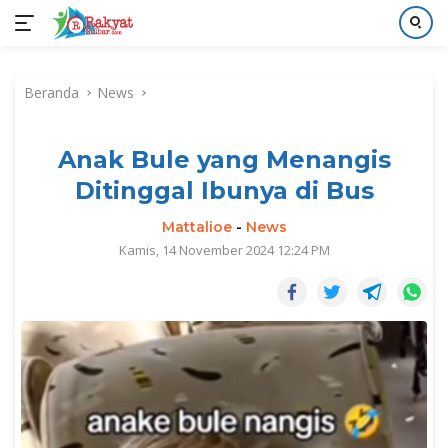
Langsung
ke
Beranda
News
konten
Anak Bule yang Menangis
Ditinggal Ibunya di Bus
Mattalioe
-
News
Kamis, 14 November 2024 12:24 PM