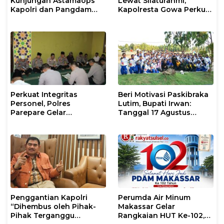
Kunjungan Astamaops
Lewat Silaturahmi,
Kapolri dan Pangdam
Kapolresta Gowa Perkuat
XIV/Hasanuddin di Luwu
Sinergi dengan Tokoh
Timur
Masyarakat
Perkuat Integritas
Beri Motivasi Paskibraka
Personel, Polres
Lutim, Bupati Irwan:
Parepare Gelar
Tanggal 17 Agustus
Pembinaan Rohani dan
Kalian Jadi Perhatian
Mental
Penggantian Kapolri
Perumda Air Minum
“Dihembus oleh Pihak-
Makassar Gelar
Pihak Terganggu
Rangkaian HUT Ke-102,