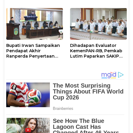
Kenyamanannya”
Perkuat Komitmen
Layani Masyarakat
Bupati Irwan Sampaikan
Dihadapan Evaluator
Pendapat Akhir
KemenPAN-RB, Pemkab
Ranperda Penyertaan
Lutim Paparkan SAKIP
Modal Perumdam
dan Capaian Kinerja
Waemami