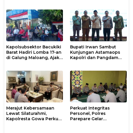
Gencarkan Patroli Pagi
Konflik Agraria
Kapolsubsektor Bacukiki
Bupati Irwan Sambut
Barat Hadiri Lomba 17-an
Kunjungan Astamaops
di Galung Maloang, Ajak
Kapolri dan Pangdam
Warga Jaga Kamtibmas
XIV/Hasanuddin di Luwu
Timur
Merajut Kebersamaan
Perkuat Integritas
Lewat Silaturahmi,
Personel, Polres
Kapolresta Gowa Perkuat
Parepare Gelar
Sinergi dengan Tokoh
Pembinaan Rohani dan
Masyarakat
Mental