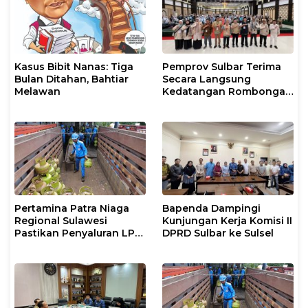
Kasus Bibit Nanas: Tiga
Pemprov Sulbar Terima
Bulan Ditahan, Bahtiar
Secara Langsung
Melawan
Kedatangan Rombongan
Jamaah Hahi Kloter UPG
12
Pertamina Patra Niaga
Bapenda Dampingi
Regional Sulawesi
Kunjungan Kerja Komisi II
Pastikan Penyaluran LPG
DPRD Sulbar ke Sulsel
3 Kg di Sidrap Berjalan
Normal dan Tambah
Pasokan Selama Periode
Hari Raya Idul adha