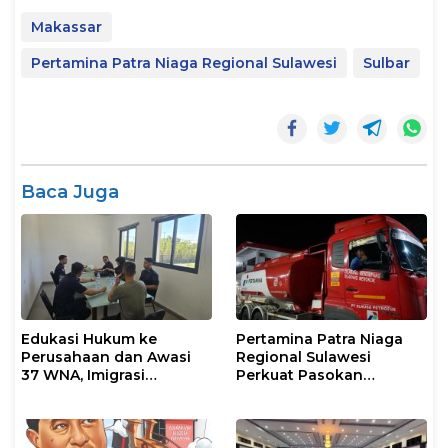
Makassar
Pertamina Patra Niaga Regional Sulawesi
Sulbar
Baca Juga
Edukasi Hukum ke
Pertamina Patra Niaga
Perusahaan dan Awasi
Regional Sulawesi
37 WNA, Imigrasi
Perkuat Pasokan
Makassar Gelar Operasi
Biosolar dan Pengaturan
Mandiri di Maros dan
Layanan di SPBU Maros
Pangkep