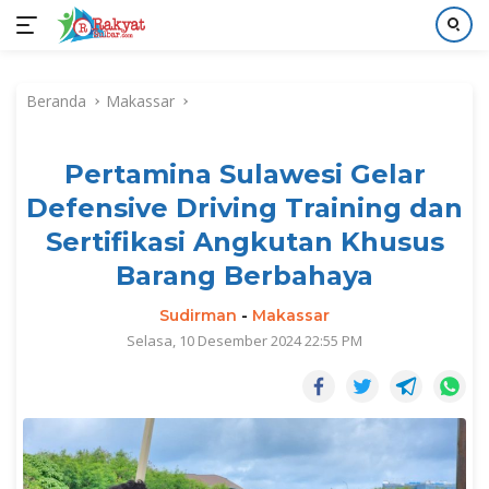
Langsung
ke
Beranda
Makassar
konten
Pertamina Sulawesi Gelar
Defensive Driving Training dan
Sertifikasi Angkutan Khusus
Barang Berbahaya
Sudirman
-
Makassar
Selasa, 10 Desember 2024 22:55 PM