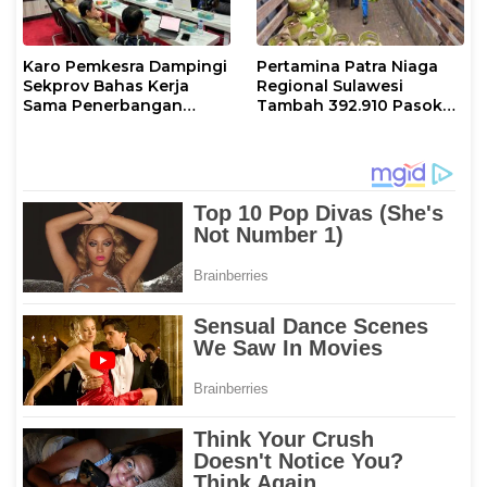
Karo Pemkesra Dampingi
Pertamina Patra Niaga
Sekprov Bahas Kerja
Regional Sulawesi
Sama Penerbangan
Tambah 392.910 Pasokan
dengan Pemprov Sulsel
LPG 3 Kg Selama Libur
Kenaikan Yesus Kristus
dan Long Weekend