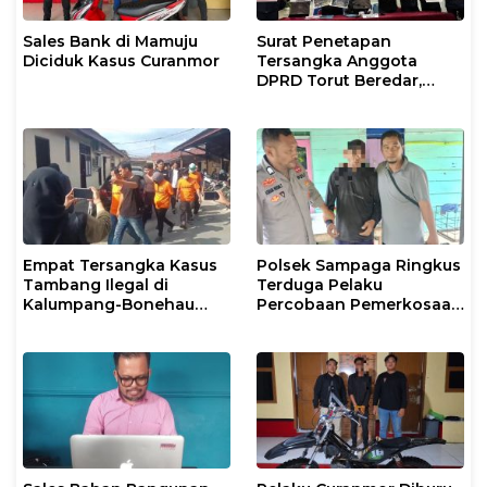
Sales Bank di Mamuju
Surat Penetapan
Diciduk Kasus Curanmor
Tersangka Anggota
DPRD Torut Beredar,
Polresta Mamuju
Tegaskan Masih
Berstatus Saksi
Empat Tersangka Kasus
Polsek Sampaga Ringkus
Tambang Ilegal di
Terduga Pelaku
Kalumpang-Bonehau
Percobaan Pemerkosaan
Resmi Ditahan Polresta
Anak Tiri
Mamuju