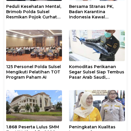
Peduli Kesehatan Mental,
Bersama Stranas PK,
Brimob Polda Sulsel
Badan Karantina
Resmikan Pojok Curhat
Indonesia Kawal
dengan Layanan
Implementasi NLE
Psikolog dan Psikiater
125 Personel Polda Sulsel
Komoditas Perikanan
Mengikuti Pelatihan TOT
Segar Sulsel Siap Tembus
Program Paham AI
Pasar Arab Saudi,
Karantina Pastikan
Sesuai Standar Ekspor
1.868 Peserta Lulus SMM
Peningkatan Kualitas