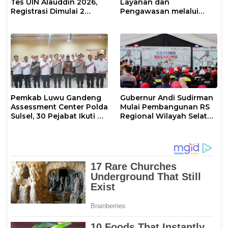
Tes UIN Alauddin 2026,
Layanan dan
Registrasi Dimulai 2
Pengawasan melalui
Agustus
Evaluasi Operasional
Tindakan Karantina
Hewan
Pemkab Luwu Gandeng
Gubernur Andi Sudirman
Assessment Center Polda
Mulai Pembangunan RS
Sulsel, 30 Pejabat Ikuti Uji
Regional Wilayah Selatan
Kompetensi Berbasis
di Gowa, Target
Merit System
Rampung 2027