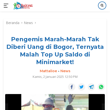
Langsung
ke
Beranda
News
konten
Pengemis Marah-Marah Tak
Diberi Uang di Bogor, Ternyata
Malah Top Up Saldo di
Minimarket!
Mattalioe
-
News
Kamis, 2 Januari 2025 12:50 PM