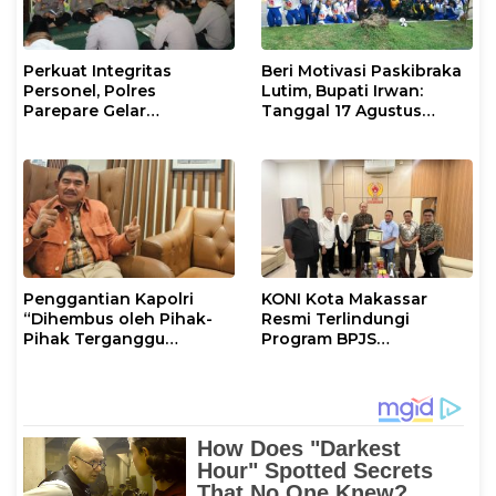
Perkuat Integritas
Beri Motivasi Paskibraka
Personel, Polres
Lutim, Bupati Irwan:
Parepare Gelar
Tanggal 17 Agustus
Pembinaan Rohani dan
Kalian Jadi Perhatian
Mental
Penggantian Kapolri
KONI Kota Makassar
“Dihembus oleh Pihak-
Resmi Terlindungi
Pihak Terganggu
Program BPJS
Kenyamanannya”
Ketenagakerjaan