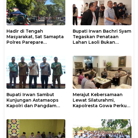
Hadir di Tengah
Bupati Irwan Bachri Syam
Masyarakat, Sat Samapta
Tegaskan Penataan
Polres Parepare
Lahan Laoli Bukan
Gencarkan Patroli Pagi
Konflik Agraria
Bupati Irwan Sambut
Merajut Kebersamaan
Kunjungan Astamaops
Lewat Silaturahmi,
Kapolri dan Pangdam
Kapolresta Gowa Perkuat
XIV/Hasanuddin di Luwu
Sinergi dengan Tokoh
Timur
Masyarakat