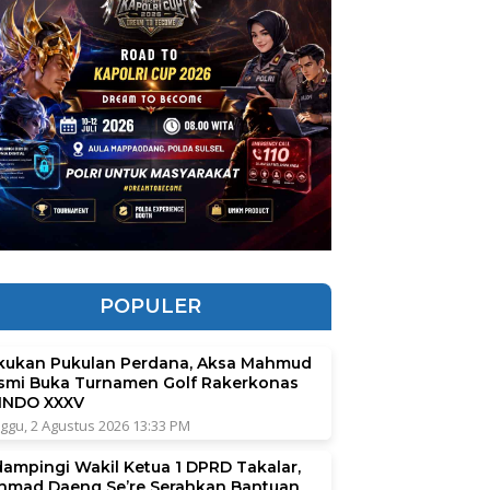
POPULER
kukan Pukulan Perdana, Aksa Mahmud
smi Buka Turnamen Golf Rakerkonas
INDO XXXV
ggu, 2 Agustus 2026 13:33 PM
dampingi Wakil Ketua 1 DPRD Takalar,
hmad Daeng Se’re Serahkan Bantuan