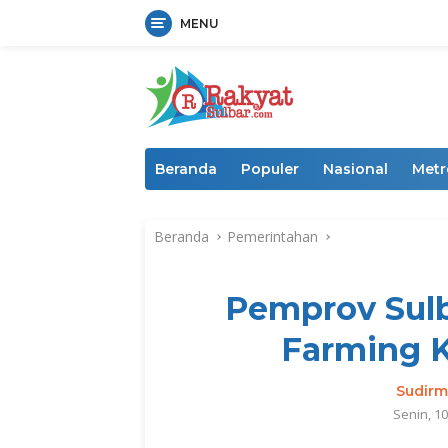
MENU
Langsung
ke
konten
Beranda
Populer
Nasional
Metr
Beranda
Pemerintahan
Pemprov Sulb
Farming K
Sudir
Senin, 1