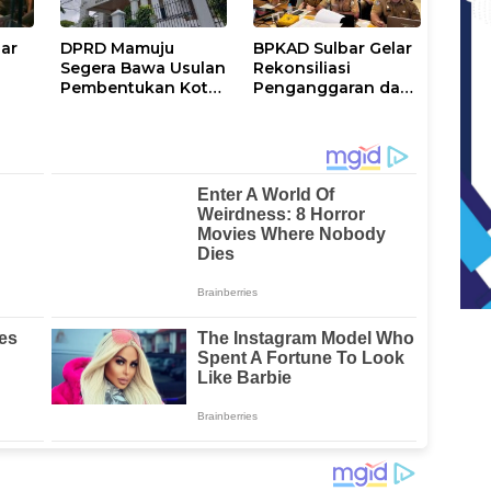
bar
DPRD Mamuju
BPKAD Sulbar Gelar
Segera Bawa Usulan
Rekonsiliasi
Pembentukan Kota
Penganggaran dan
Mamuju ke DPR RI
Realisasi Belanja
ntah
PPPK Paruh Waktu
2026