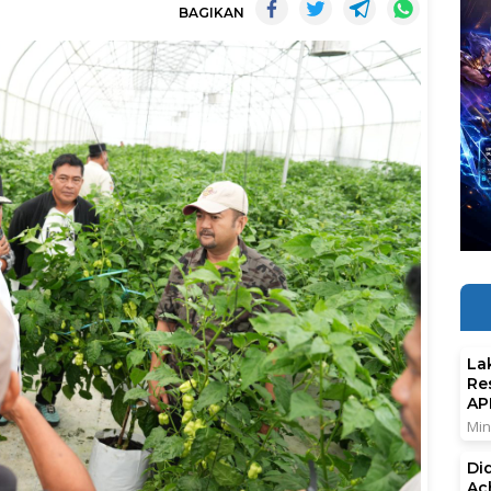
BAGIKAN
La
Re
AP
Min
Di
Ac