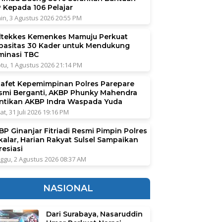
P Kepada 106 Pelajar
in, 3 Agustus 2026 20:55 PM
ltekkes Kemenkes Mamuju Perkuat
pasitas 30 Kader untuk Mendukung
iminasi TBC
tu, 1 Agustus 2026 21:14 PM
tafet Kepemimpinan Polres Parepare
smi Berganti, AKBP Phunky Mahendra
ntikan AKBP Indra Waspada Yuda
at, 31 Juli 2026 19:16 PM
BP Ginanjar Fitriadi Resmi Pimpin Polres
kalar, Harian Rakyat Sulsel Sampaikan
resiasi
ggu, 2 Agustus 2026 08:37 AM
NASIONAL
Dari Surabaya, Nasaruddin