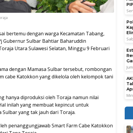
PI
Sen
oraja
Po
Ka
El
ai bertemu dengan warga Kecamatan Tabang,
Sab
j Gubernur Sulbar Bahtiar Baharuddin
oraja Utara Sulawesi Selatan, Minggu 9 Februari
Es
Re
Ga
Jum
 sama dengan Mamasa Sulbar tersebut, rombongan
m cabe Katokkon yang dikelola oleh kelompok tani
AK
Ta
Ap
Min
 hanya diproduksi oleh Toraja namun nilai
 Hal inilah yang membuat kepincut untuk
ulbar yang tak jauh dari Toraja.
oleh penanggungjawab Smart Farm Cabe Katokkon