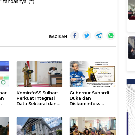
 tandasnya. (*)
BAGIKAN
bar
KominfoSS Sulbar:
Gubernur Suhardi
an
Perkuat Integrasi
Duka dan
Data Sektoral dan
Diskominfoss
k
Jadikan Data
Sulbar Sabet
Statistik BPS
Penghargaan
Sebagai Pijakan
Nasional
Program