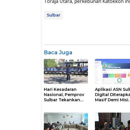
Toraja Utara, perkebunan Katokkon ini”
Sulbar
Baca Juga
Hari Kesadaran
Aplikasi ASN Sul
Nasional, Pemprov
Digital Diterapk
Sulbar Tekankan
Masif Demi Misi
Disiplin dan
Pelayanan Publi
Percepatan
Gubernur
Program