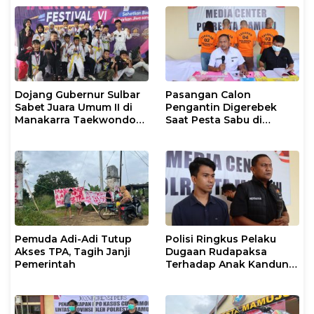
Dojang Gubernur Sulbar
Pasangan Calon
Sabet Juara Umum II di
Pengantin Digerebek
Manakarra Taekwondo
Saat Pesta Sabu di
Festival VI 2026
Mamuju
Pemuda Adi-Adi Tutup
Polisi Ringkus Pelaku
Akses TPA, Tagih Janji
Dugaan Rudapaksa
Pemerintah
Terhadap Anak Kandung
yang Masih di Bawah
Umur