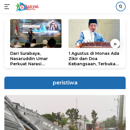
Langsung
ke
konten
«
»
Dari Surabaya,
1 Agustus di Monas Ada
H
Nasaruddin Umar
Zikir dan Doa
G
Perkuat Narasi
Kebangsaan, Terbuka
S
Persatuan dan
untuk Umum
R
Kepemimpinan Umat
R
K
peristiwa
N