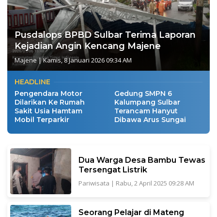
Pusdalops BPBD Sulbar Terima Laporan
Kejadian Angin Kencang Majene
Majene
|
Kamis, 8 Januari 2026 09:34 AM
HEADLINE
Pengendara Motor
Gedung SMPN 6
Dilarikan Ke Rumah
Kalumpang Sulbar
Sakit Usia Hamtam
Terancam Hanyut
Mobil Terparkir
Dibawa Arus Sungai
Dua Warga Desa Bambu Tewas
Tersengat Listrik
Pariwisata
|
Rabu, 2 April 2025 09:28 AM
Seorang Pelajar di Mateng