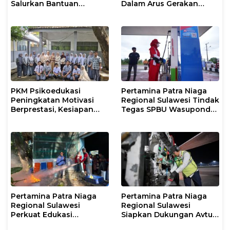
Salurkan Bantuan
Dalam Arus Gerakan
Tanggap Darurat untuk
DI/TII 1953–1965 ke
Korban Banjir di Kota
Perpusip Sulbar
Kendari
PKM Psikoedukasi
Pertamina Patra Niaga
Peningkatan Motivasi
Regional Sulawesi Tindak
Berprestasi, Kesiapan
Tegas SPBU Wasuponda,
Karier, serta Pencegahan
Hentikan Sementara
Kenakalan Remaja dan
Penyaluran Biosolar
Perilaku Bullying pada
Siswa
Pertamina Patra Niaga
Pertamina Patra Niaga
Regional Sulawesi
Regional Sulawesi
Perkuat Edukasi
Siapkan Dukungan Avtur
Keselamatan, IT
untuk Penerbangan Haji