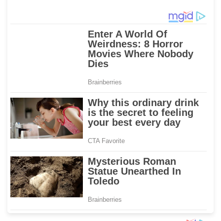
Makassar Gelar Pelatihan
2026 Melalui AFT
Penggunaan APAR untuk
Hasanuddin
Masyarakat