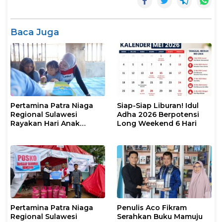
Baca Juga
Pertamina Patra Niaga
Siap-Siap Liburan! Idul
Regional Sulawesi
Adha 2026 Berpotensi
Rayakan Hari Anak
Long Weekend 6 Hari
Nasional Melalui Rumah
Anak Pesisir, Ruang
Tumbuh Generasi
Penjaga Pesisir
Pertamina Patra Niaga
Penulis Aco Fikram
Regional Sulawesi
Serahkan Buku Mamuju