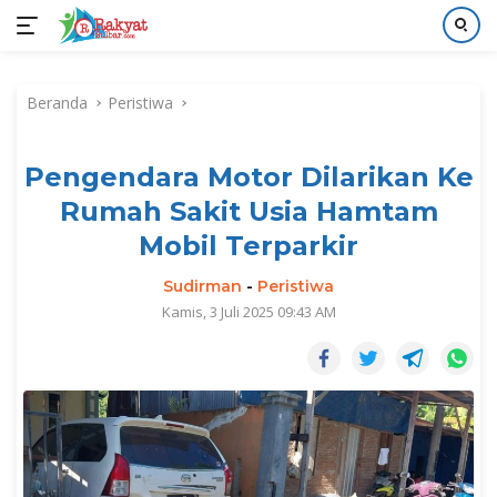
Langsung
ke
Beranda
Peristiwa
konten
Pengendara Motor Dilarikan Ke
Rumah Sakit Usia Hamtam
Mobil Terparkir
Sudirman
-
Peristiwa
Kamis, 3 Juli 2025 09:43 AM