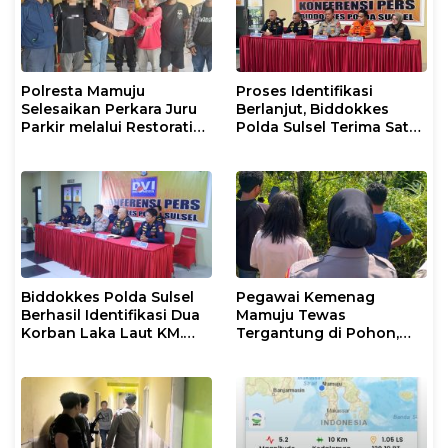
Polresta Mamuju
Proses Identifikasi
Selesaikan Perkara Juru
Berlanjut, Biddokkes
Parkir melalui Restorative
Polda Sulsel Terima Satu
Justice
Jenazah Korban Laka
Laut KM Nurul Salsa
Biddokkes Polda Sulsel
Pegawai Kemenag
Berhasil Identifikasi Dua
Mamuju Tewas
Korban Laka Laut KM.
Tergantung di Pohon,
Nurul Salsa
Polisi Lakukan Olah TKP
dan Evakuasi