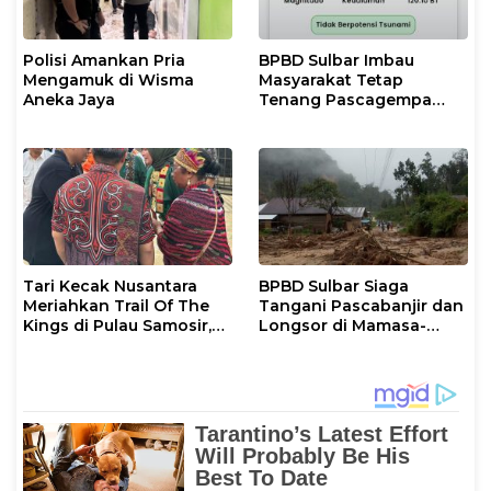
Polisi Amankan Pria
BPBD Sulbar Imbau
Mengamuk di Wisma
Masyarakat Tetap
Aneka Jaya
Tenang Pascagempa
M6,7 di Palu
Tari Kecak Nusantara
BPBD Sulbar Siaga
Meriahkan Trail Of The
Tangani Pascabanjir dan
Kings di Pulau Samosir,
Longsor di Mamasa-
Sulawesi Barat Perankan
Polman
Dewi Shinta