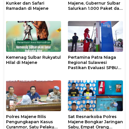
Kunker dan Safari
Majene, Gubernur Sulbar
Ramadan di Majene
Salurkan 1.000 Paket dan
Alokasikan Rp50 Miliar
Kemenag Sulbar Rukyatul
Pertamina Patra Niaga
Hilal di Majene
Regional Sulawesi
Pastikan Evaluasi SPBU
Malunda Berjalan dan
Penyaluran BBM Tetap
Terjaga
Polres Majene Rilis
Sat Resnarkoba Polres
Pengungkapan Kasus
Majene Bongkar Jaringan
Curanmor, Satu Pelaku
Sabu, Empat Orang