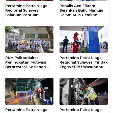
Pertamina Patra Niaga
Penulis Aco Fikram
Regional Sulawesi
Serahkan Buku Mamuju
Salurkan Bantuan
Dalam Arus Gerakan
Tanggap Darurat untuk
DI/TII 1953–1965 ke
Korban Banjir di Kota
Perpusip Sulbar
Kendari
PKM Psikoedukasi
Pertamina Patra Niaga
Peningkatan Motivasi
Regional Sulawesi Tindak
Berprestasi, Kesiapan
Tegas SPBU Wasuponda,
Karier, serta Pencegahan
Hentikan Sementara
Kenakalan Remaja dan
Penyaluran Biosolar
Perilaku Bullying pada
Siswa
Pertamina Patra Niaga
Pertamina Patra Niaga