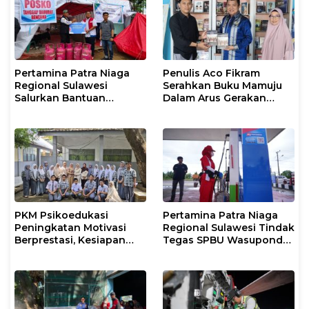
Penjaga Pesisir
Pertamina Patra Niaga
Penulis Aco Fikram
Regional Sulawesi
Serahkan Buku Mamuju
Salurkan Bantuan
Dalam Arus Gerakan
Tanggap Darurat untuk
DI/TII 1953–1965 ke
Korban Banjir di Kota
Perpusip Sulbar
Kendari
PKM Psikoedukasi
Pertamina Patra Niaga
Peningkatan Motivasi
Regional Sulawesi Tindak
Berprestasi, Kesiapan
Tegas SPBU Wasuponda,
Karier, serta Pencegahan
Hentikan Sementara
Kenakalan Remaja dan
Penyaluran Biosolar
Perilaku Bullying pada
Siswa