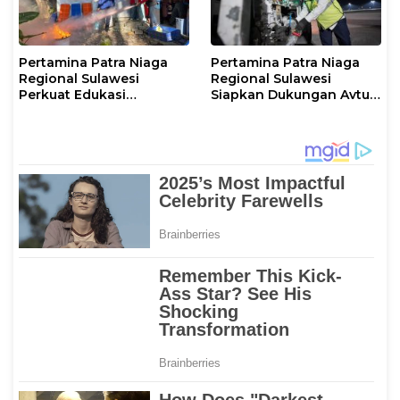
Pertamina Patra Niaga
Pertamina Patra Niaga
Regional Sulawesi
Regional Sulawesi
Perkuat Edukasi
Siapkan Dukungan Avtur
Keselamatan, IT
untuk Penerbangan Haji
Makassar Gelar Pelatihan
2026 Melalui AFT
Penggunaan APAR untuk
Hasanuddin
Masyarakat