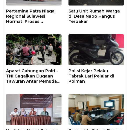
Pertamina Patra Niaga
Satu Unit Rumah Warga
Regional Sulawesi
di Desa Napo Hangus
Hormati Proses
Terbakar
Penanganan Insiden
Kendaraan Operasional
di Polman
Aparat Gabungan Polri -
Polisi Kejar Pelaku
TNI Gagalkan Dugaan
Tabrak Lari Pelajar di
Tawuran Antar Pemuda
Polman
di Binuang Polman