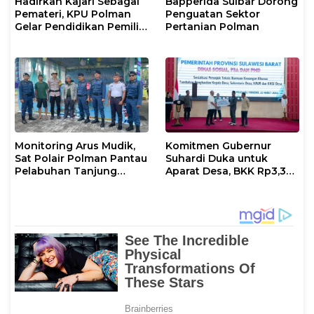
Hadirkan Kajari Sebagai
Bapperida Sulbar Dorong
Pemateri, KPU Polman
Penguatan Sektor
Gelar Pendidikan Pemilih
Pertanian Polman
Bagi Pemilih Perempuan
Monitoring Arus Mudik,
Komitmen Gubernur
Sat Polair Polman Pantau
Suhardi Duka untuk
Pelabuhan Tanjung
Aparat Desa, BKK Rp3,3
Silopo
Miliar Disalurkan di
Polman