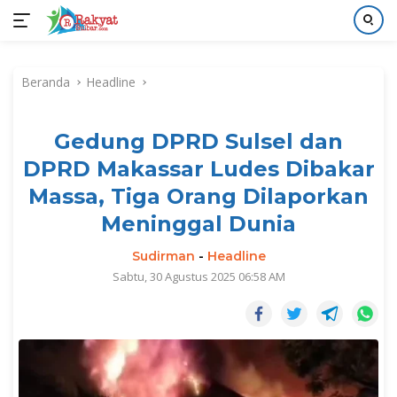
Langsung
ke
Beranda
Headline
konten
Gedung DPRD Sulsel dan
DPRD Makassar Ludes Dibakar
Massa, Tiga Orang Dilaporkan
Meninggal Dunia
Sudirman
-
Headline
Sabtu, 30 Agustus 2025 06:58 AM