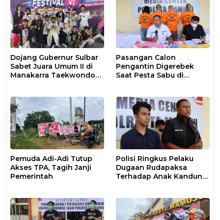
Dojang Gubernur Sulbar
Pasangan Calon
Sabet Juara Umum II di
Pengantin Digerebek
Manakarra Taekwondo
Saat Pesta Sabu di
Festival VI 2026
Mamuju
Pemuda Adi-Adi Tutup
Polisi Ringkus Pelaku
Akses TPA, Tagih Janji
Dugaan Rudapaksa
Pemerintah
Terhadap Anak Kandung
yang Masih di Bawah
Umur