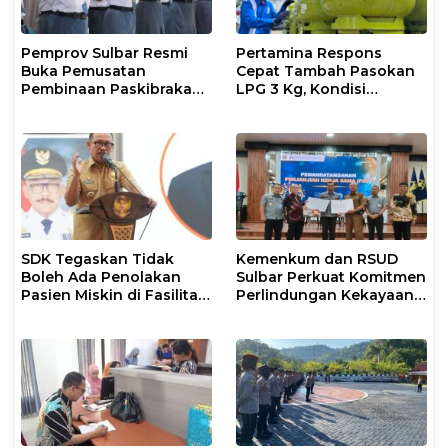
Pemprov Sulbar Resmi
Pertamina Respons
Buka Pemusatan
Cepat Tambah Pasokan
Pembinaan Paskibraka
LPG 3 Kg, Kondisi
2026
Penyaluran di Sulsel
Berlangsung Kondusif
SDK Tegaskan Tidak
Kemenkum dan RSUD
Boleh Ada Penolakan
Sulbar Perkuat Komitmen
Pasien Miskin di Fasilitas
Perlindungan Kekayaan
Pelayanan Kesehatan
Intelektual