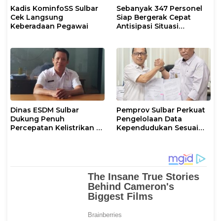
Kadis KominfoSS Sulbar
Sebanyak 347 Personel
Cek Langsung
Siap Bergerak Cepat
Keberadaan Pegawai
Antisipasi Situasi
Kamtibmas di Sulbar
Dinas ESDM Sulbar
Pemprov Sulbar Perkuat
Dukung Penuh
Pengelolaan Data
Percepatan Kelistrikan di
Kependudukan Sesuai
WP Pesisir Barat Pulau
Permendagri 17 Tahun
Karampuang
2023