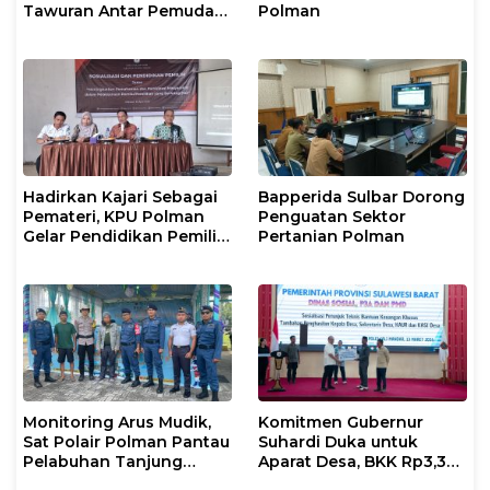
Tawuran Antar Pemuda
Polman
di Binuang Polman
Hadirkan Kajari Sebagai
Bapperida Sulbar Dorong
Pemateri, KPU Polman
Penguatan Sektor
Gelar Pendidikan Pemilih
Pertanian Polman
Bagi Pemilih Perempuan
Monitoring Arus Mudik,
Komitmen Gubernur
Sat Polair Polman Pantau
Suhardi Duka untuk
Pelabuhan Tanjung
Aparat Desa, BKK Rp3,3
Silopo
Miliar Disalurkan di