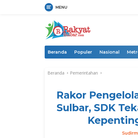
MENU
Langsung
ke
konten
Beranda
Populer
Nasional
Metr
Beranda
Pemerintahan
Rakor Pengelol
Sulbar, SDK Tek
Kepentin
Sudir