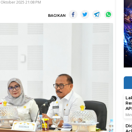
 Oktober 2025 21:08 PM
BAGIKAN
La
Re
AP
Min
Di
Ac