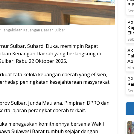
PI
Sen
Po
Ka
r Pengelolaan Keuangan Daerah Sulbar
El
Sab
nur Sulbar, Suhardi Duka, memimpin Rapat
AK
lolaan Keuangan Daerah yang berlangsung di
Ta
ulbar, Rabu 22 Oktober 2025.
Ap
Min
kuat tata kelola keuangan daerah yang efisien,
BPS
terhadap peningkatan kesejahteraan masyarakat
Pe
Sen
ekprov Sulbar, Junda Maulana, Pimpinan DPRD dan
rta jajaran perangkat daerah terkait.
Duka menegaskan komitmennya bersama Wakil
awa Sulawesi Barat tumbuh sejajar dengan