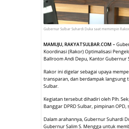
Gubernur Sulbar Suhardi Duka saat memimpin Rako
MAMUJU, RAKYATSULBAR.COM –
Guber
Koordinasi (Rakor) Optimalisasi Penge
Ballroom Andi Depu, Kantor Gubernur S
Rakor ini digelar sebagai upaya memper
transparan, dan berdampak langsung 
Sulbar.
Kegiatan tersebut dihadiri oleh Plh. S
Banggar DPRD Sulbar, pimpinan OPD, se
Dalam arahannya, Gubernur Suhardi 
Gubernur Salim S. Mengga untuk memb