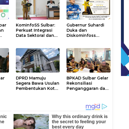
bar
KominfoSS Sulbar:
Gubernur Suhardi
an
Perkuat Integrasi
Duka dan
Data Sektoral dan
Diskominfoss
k
Jadikan Data
Sulbar Sabet
Statistik BPS
Penghargaan
Sebagai Pijakan
Nasional
Program
bar
DPRD Mamuju
BPKAD Sulbar Gelar
Segera Bawa Usulan
Rekonsiliasi
Pembentukan Kota
Penganggaran dan
Mamuju ke DPR RI
Realisasi Belanja
ntah
PPPK Paruh Waktu
2026