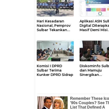
Hari Kesadaran
Aplikasi ASN Sul
Nasional, Pemprov
Digital Diterapk
Sulbar Tekankan
Masif Demi Misi
Disiplin dan
Pelayanan Publi
Percepatan
Gubernur
Program
Komisi I DPRD
Diskominfo Sul
Sulbar Terima
dan Mamuju
Kunker DPRD Sidrap
Sinergikan
Pengelolaan
Website Pemeri