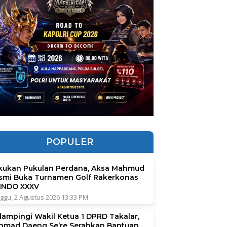
POPULER
kukan Pukulan Perdana, Aksa Mahmud
smi Buka Turnamen Golf Rakerkonas
INDO XXXV
ggu, 2 Agustus 2026 13:33 PM
dampingi Wakil Ketua 1 DPRD Takalar,
hmad Daeng Se’re Serahkan Bantuan