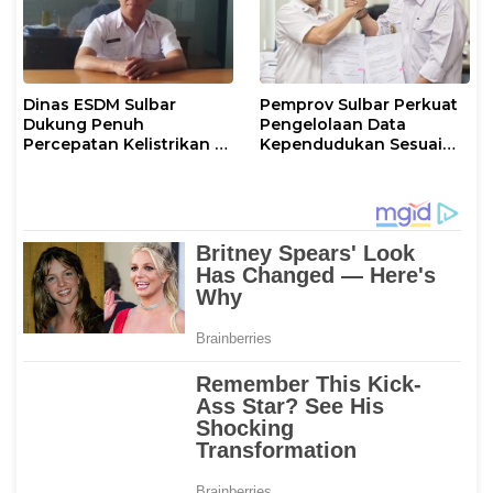
Dinas ESDM Sulbar
Pemprov Sulbar Perkuat
Dukung Penuh
Pengelolaan Data
Percepatan Kelistrikan di
Kependudukan Sesuai
WP Pesisir Barat Pulau
Permendagri 17 Tahun
Karampuang
2023