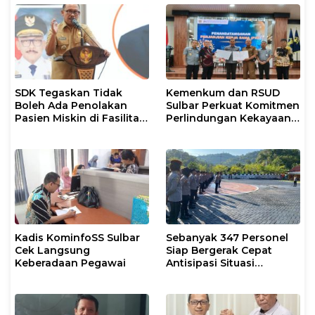
SDK Tegaskan Tidak
Kemenkum dan RSUD
Boleh Ada Penolakan
Sulbar Perkuat Komitmen
Pasien Miskin di Fasilitas
Perlindungan Kekayaan
Pelayanan Kesehatan
Intelektual
Kadis KominfoSS Sulbar
Sebanyak 347 Personel
Cek Langsung
Siap Bergerak Cepat
Keberadaan Pegawai
Antisipasi Situasi
Kamtibmas di Sulbar