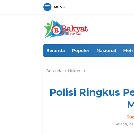
MENU
Langsung
ke
konten
Beranda
Populer
Nasional
Metr
Beranda
Hukum
Polisi Ringkus Pe
M
Su
Selasa, 2