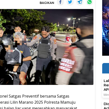
BAGIKAN
La
Re
AP
Min
onel Satgas Preventif bersama Satgas
erasi Lilin Marano 2025 Polresta Mamuju
Di
i balap liar yang meresahkan masyarakat.
Ac