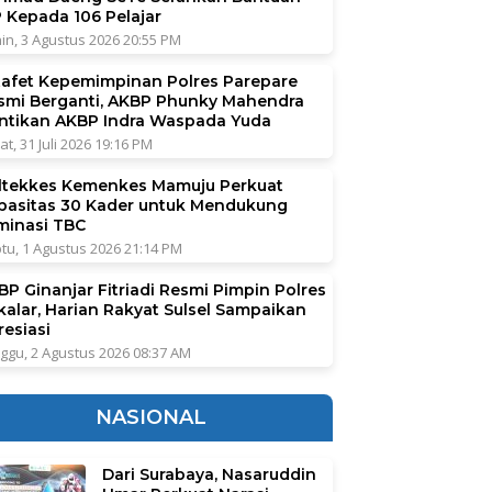
P Kepada 106 Pelajar
in, 3 Agustus 2026 20:55 PM
tafet Kepemimpinan Polres Parepare
smi Berganti, AKBP Phunky Mahendra
ntikan AKBP Indra Waspada Yuda
at, 31 Juli 2026 19:16 PM
ltekkes Kemenkes Mamuju Perkuat
pasitas 30 Kader untuk Mendukung
iminasi TBC
tu, 1 Agustus 2026 21:14 PM
BP Ginanjar Fitriadi Resmi Pimpin Polres
kalar, Harian Rakyat Sulsel Sampaikan
resiasi
ggu, 2 Agustus 2026 08:37 AM
NASIONAL
Dari Surabaya, Nasaruddin