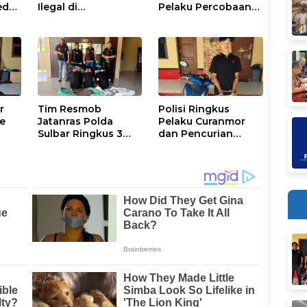
dar,
Ilegal di
Pelaku Percobaan
u
Kalumpang-
Pemerkosaan Anak
h
Bonehau Resmi
Tiri
Ditahan Polresta
Mamuju
r
Tim Resmob
Polisi Ringkus
Ke
Jatanras Polda
Pelaku Curanmor
Sulbar Ringkus 3
dan Pencurian
Pelaku Pencurian
Kotak Amal Masjid
Tembaga Menara
di Mamuju
PLN