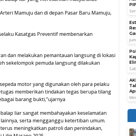
PI
Sen
n Arteri Mamuju dan di depan Pasar Baru Mamuju,
Es
Re
 selaku Kasatgas Preventif membenarkan
Ga
Jum
Po
ran dan melakukan pemantauan langsung di lokasi
Ka
 oleh sekelompok pemuda langsung dilakukan
El
Sab
AK
 sepeda motor yang digunakan oleh para pelaku
Ta
petugas memberikan tindakan tegas berupa tilang
Ap
Min
bagai barang bukti,”ujarnya
balap liar sangat membahayakan keselamatan
 lainnya, serta mengganggu ketertiban umum.
 terus meningkatkan patroli dan penindakan,
 Lilin Marano 2025.