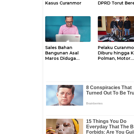
Kasus Curanmor
DPRD Torut Bere
Polresta Mamuj
Tegaskan Masi
Berstatus Saksi
Sales Bahan
Pelaku Curanmo
Bangunan Asal
Diburu hingga 
Maros Diduga
Polman, Motor
Disekap dan
Curian Berhasil
Dianiaya Pengusaha
Diamankan