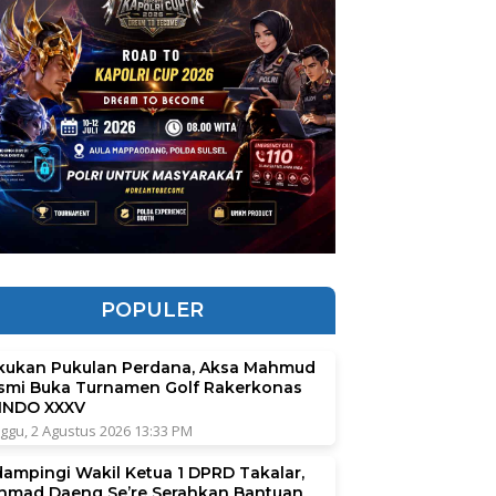
POPULER
kukan Pukulan Perdana, Aksa Mahmud
smi Buka Turnamen Golf Rakerkonas
INDO XXXV
ggu, 2 Agustus 2026 13:33 PM
dampingi Wakil Ketua 1 DPRD Takalar,
hmad Daeng Se’re Serahkan Bantuan