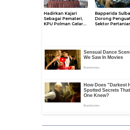
Hadirkan Kajari
Bapperida Sulba
Sebagai Pemateri,
Dorong Pengua
KPU Polman Gelar
Sektor Pertania
Pendidikan Pemilih
Polman
Bagi Pemilih
Perempuan