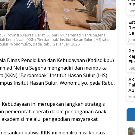
PI
Sen
Es
Re
Ga
u) Provinsi Sulawesi Barat (Sulbar), Muhammad Nehru Sagena
Jum
h Kerja Nyata (KKN) “Berdampak” Institut Hasan Sulur (IHS) tahun
Sulur, Wonomulyo, pada Rabu, 21 Januari 2026.
Po
Ka
ala Dinas Pendidikan dan Kebudayaan (Kadisdikbu)
El
uhammad Nehru Sagena menghadiri dan membuka
Sab
ta (KKN) “Berdampak” Institut Hasan Sulur (IHS)
AK
ampus Insitut Hasan Sulur, Wonomulyo, pada Rabu,
Ta
Ap
Min
n Kebudayaan ini merupakan langkah strategis
an pemerintah daerah dalam penanganan Anak
f akademisi melalui pengabdian masyarakat.
ekankan bahwa KKN ini memiliki misi khusus