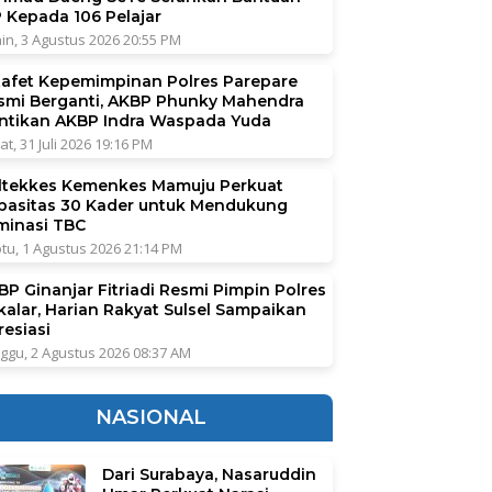
P Kepada 106 Pelajar
in, 3 Agustus 2026 20:55 PM
tafet Kepemimpinan Polres Parepare
smi Berganti, AKBP Phunky Mahendra
ntikan AKBP Indra Waspada Yuda
at, 31 Juli 2026 19:16 PM
ltekkes Kemenkes Mamuju Perkuat
pasitas 30 Kader untuk Mendukung
iminasi TBC
tu, 1 Agustus 2026 21:14 PM
BP Ginanjar Fitriadi Resmi Pimpin Polres
kalar, Harian Rakyat Sulsel Sampaikan
resiasi
ggu, 2 Agustus 2026 08:37 AM
NASIONAL
Dari Surabaya, Nasaruddin