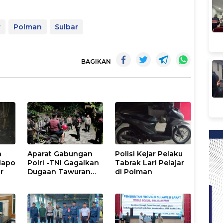
r
Polman
Sulbar
BAGIKAN
h
Aparat Gabungan
Polisi Kejar Pelaku
Napo
Polri -TNI Gagalkan
Tabrak Lari Pelajar
r
Dugaan Tawuran
di Polman
Antar Pemuda di
Binuang Polman