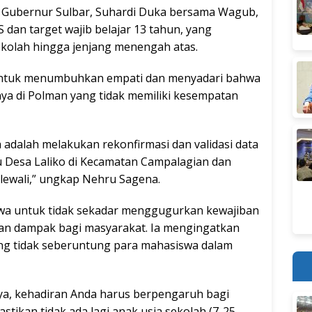
s Gubernur Sulbar, Suhardi Duka bersama Wagub,
dan target wajib belajar 13 tahun, yang
kolah hingga jenjang menengah atas.
 untuk menumbuhkan empati dan menyadari bahwa
nya di Polman yang tidak memiliki kesempatan
adalah melakukan rekonfirmasi dan validasi data
tu Desa Laliko di Kecamatan Campalagian dan
lewali,” ungkap Nehru Sagena.
a untuk tidak sekadar menggugurkan kewajiban
an dampak bagi masyarakat. Ia mengingatkan
ng tidak seberuntung para mahasiswa dalam
ya, kehadiran Anda harus berpengaruh bagi
stikan tidak ada lagi anak usia sekolah (7-25