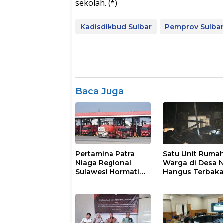
sekolah. (*)
Kadisdikbud Sulbar
Pemprov Sulba
Baca Juga
Pertamina Patra
Satu Unit Ruma
Niaga Regional
Warga di Desa 
Sulawesi Hormati
Hangus Terbaka
Proses Penanganan
Insiden Kendaraan
Operasional di
Polman