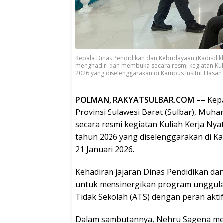
Kepala Dinas Pendidikan dan Kebudayaan (Kadisdikb
menghadiri dan membuka secara resmi kegiatan Kulia
2026 yang diselenggarakan di Kampus Insitut Hasan 
POLMAN, RAKYATSULBAR.COM –
– Kep
Provinsi Sulawesi Barat (Sulbar), M
secara resmi kegiatan Kuliah Kerja Nya
tahun 2026 yang diselenggarakan di K
21 Januari 2026.
Kehadiran jajaran Dinas Pendidikan da
untuk mensinergikan program unggul
Tidak Sekolah (ATS) dengan peran akti
Dalam sambutannya, Nehru Sagena men