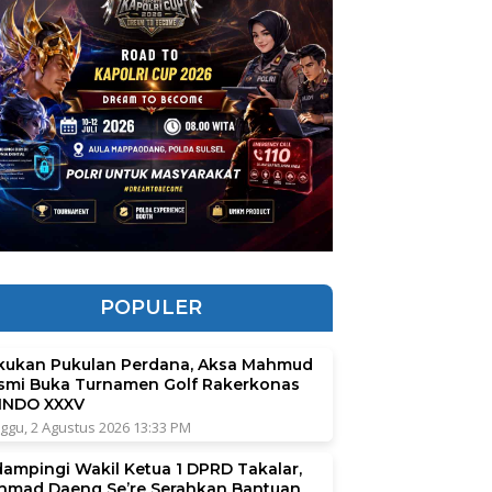
POPULER
kukan Pukulan Perdana, Aksa Mahmud
smi Buka Turnamen Golf Rakerkonas
INDO XXXV
ggu, 2 Agustus 2026 13:33 PM
dampingi Wakil Ketua 1 DPRD Takalar,
hmad Daeng Se’re Serahkan Bantuan