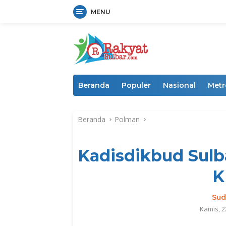
MENU
Langsung
ke
konten
Beranda
Populer
Nasional
Metr
Beranda
Polman
Kadisdikbud Sul
K
Sud
Kamis, 2