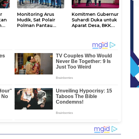
r
Monitoring Arus
Komitmen Gubernur
tan
Mudik, Sat Polair
Suhardi Duka untuk
n
Polman Pantau
Aparat Desa, BKK
Pelabuhan Tanjung
Rp3,3 Miliar
Silopo
Disalurkan di
Polman