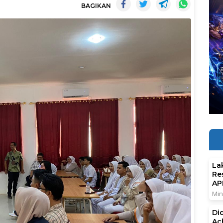
BAGIKAN
La
Re
AP
Min
Di
Ac