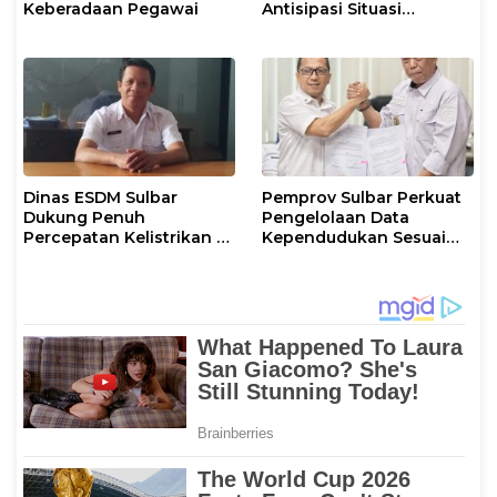
Keberadaan Pegawai
Antisipasi Situasi
Kamtibmas di Sulbar
Dinas ESDM Sulbar
Pemprov Sulbar Perkuat
Dukung Penuh
Pengelolaan Data
Percepatan Kelistrikan di
Kependudukan Sesuai
WP Pesisir Barat Pulau
Permendagri 17 Tahun
Karampuang
2023