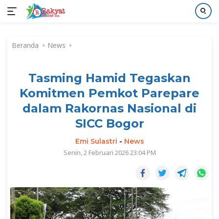
Langsung
ke
Beranda
News
konten
Tasming Hamid Tegaskan
Komitmen Pemkot Parepare
dalam Rakornas Nasional di
SICC Bogor
Emi Sulastri
-
News
Senin, 2 Februari 2026 23:04 PM