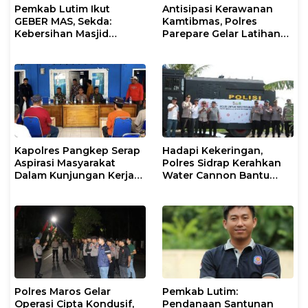
Pemkab Lutim Ikut
Antisipasi Kerawanan
GEBER MAS, Sekda:
Kamtibmas, Polres
Kebersihan Masjid
Parepare Gelar Latihan
Tanggung Jawab
Dalmas
Bersama
Kapolres Pangkep Serap
Hadapi Kekeringan,
Aspirasi Masyarakat
Polres Sidrap Kerahkan
Dalam Kunjungan Kerja
Water Cannon Bantu
dan Silaturahmi di Pulai
Petani
Kalu Kalukung
Polres Maros Gelar
Pemkab Lutim:
Operasi Cipta Kondusif,
Pendanaan Santunan