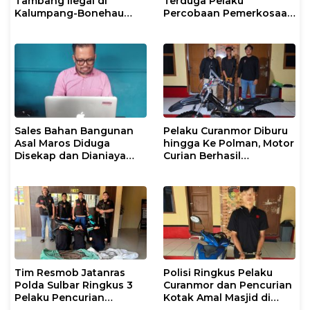
Tambang Ilegal di
Terduga Pelaku
Kalumpang-Bonehau
Percobaan Pemerkosaan
Resmi Ditahan Polresta
Anak Tiri
Mamuju
Sales Bahan Bangunan
Pelaku Curanmor Diburu
Asal Maros Diduga
hingga Ke Polman, Motor
Disekap dan Dianiaya
Curian Berhasil
Pengusaha
Diamankan
Tim Resmob Jatanras
Polisi Ringkus Pelaku
Polda Sulbar Ringkus 3
Curanmor dan Pencurian
Pelaku Pencurian
Kotak Amal Masjid di