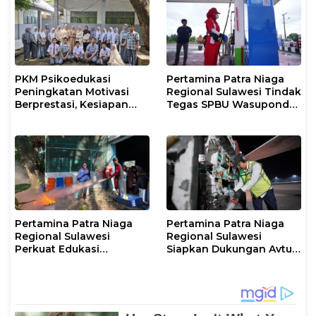
PKM Psikoedukasi
Pertamina Patra Niaga
Peningkatan Motivasi
Regional Sulawesi Tindak
Berprestasi, Kesiapan
Tegas SPBU Wasuponda,
Karier, serta Pencegahan
Hentikan Sementara
Kenakalan Remaja dan
Penyaluran Biosolar
Perilaku Bullying pada
Siswa
Pertamina Patra Niaga
Pertamina Patra Niaga
Regional Sulawesi
Regional Sulawesi
Perkuat Edukasi
Siapkan Dukungan Avtur
Keselamatan, IT
untuk Penerbangan Haji
Makassar Gelar Pelatihan
2026 Melalui AFT
Penggunaan APAR untuk
Hasanuddin
Masyarakat