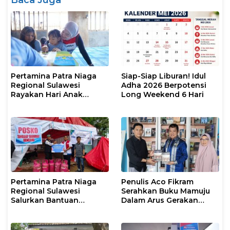
Pertamina Patra Niaga
Siap-Siap Liburan! Idul
Regional Sulawesi
Adha 2026 Berpotensi
Rayakan Hari Anak
Long Weekend 6 Hari
Nasional Melalui Rumah
Anak Pesisir, Ruang
Tumbuh Generasi
Penjaga Pesisir
Pertamina Patra Niaga
Penulis Aco Fikram
Regional Sulawesi
Serahkan Buku Mamuju
Salurkan Bantuan
Dalam Arus Gerakan
Tanggap Darurat untuk
DI/TII 1953–1965 ke
Korban Banjir di Kota
Perpusip Sulbar
Kendari