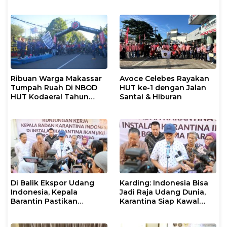
Meriah dan Megah
Makassar Berlangsung
Spektakuler
Ribuan Warga Makassar
Avoce Celebes Rayakan
Tumpah Ruah Di NBOD
HUT ke-1 dengan Jalan
HUT Kodaeral Tahun
Santai & Hiburan
2026
Di Balik Ekspor Udang
Karding: Indonesia Bisa
Indonesia, Kepala
Jadi Raja Udang Dunia,
Barantin Pastikan
Karantina Siap Kawal
Layanan Karantina
Ekspor
Berjalan Optimal