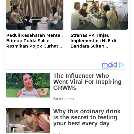
Peduli Kesehatan Mental,
Stranas PK Tinjau
Brimob Polda Sulsel
Implementasi NLE di
Resmikan Pojok Curhat
Bandara Sultan
dengan Layanan
Hasanuddin, Perkuat
Psikolog dan Psikiater
Sinergi Layanan Logistik