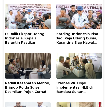
Di Balik Ekspor Udang
Karding: Indonesia Bisa
Indonesia, Kepala
Jadi Raja Udang Dunia,
Barantin Pastikan
Karantina Siap Kawal
Layanan Karantina
Ekspor
Berjalan Optimal
Peduli Kesehatan Mental,
Stranas PK Tinjau
Brimob Polda Sulsel
Implementasi NLE di
Resmikan Pojok Curhat
Bandara Sultan
dengan Layanan
Hasanuddin, Perkuat
Psikolog dan Psikiater
Sinergi Layanan Logistik