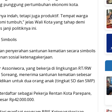
ng punggung pertumbuhan ekonomi kota.
nya indah, tetapi juga produktif. Tempat warga
mi tumbuh,” jelas Wali Kota yang tahap demi
anji politiknya ini.
 Simbolis
an penyerahan santunan kematian secara simbolis
inan sosial ketenagakerjaan.
r Assoniwora, yang bekerja di lingkungan RT/RW
n Soreang, menerima santunan kematian sebesar
idikan untuk dua orang anak (tingkat SD dan SMP)
 terdaftar sebagai Pekerja Rentan Kota Parepare,
sar Rp42.000.000.
dari manfaat program BPJS Ketenagakerjaan