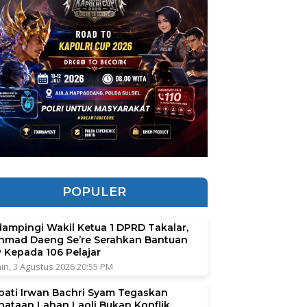
POPULER
dampingi Wakil Ketua 1 DPRD Takalar,
hmad Daeng Se’re Serahkan Bantuan
P Kepada 106 Pelajar
in, 3 Agustus 2026 20:55 PM
pati Irwan Bachri Syam Tegaskan
nataan Lahan Laoli Bukan Konflik