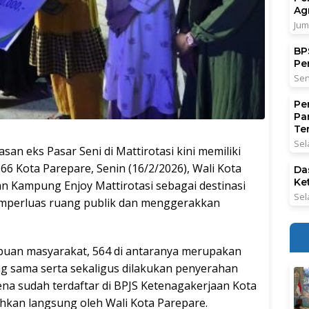
Ag
Jum
BPS
Pe
Sen
Pe
Pa
Ter
Sel
 eks Pasar Seni di Mattirotasi kini memiliki
6 Kota Parepare, Senin (16/2/2026), Wali Kota
Da
Ke
 Kampung Enjoy Mattirotasi sebagai destinasi
Sel
emperluas ruang publik dan menggerakkan
ibuan masyarakat, 564 di antaranya merupakan
ng sama serta sekaligus dilakukan penyerahan
na sudah terdaftar di BPJS Ketenagakerjaan Kota
ahkan langsung oleh Wali Kota Parepare.