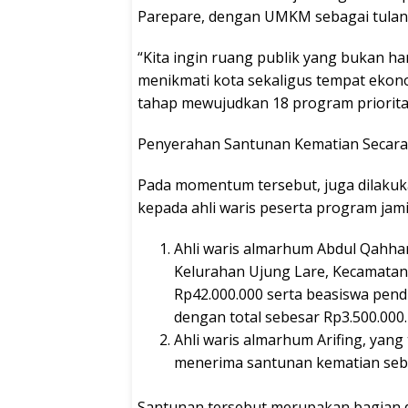
Parepare, dengan UMKM sebagai tula
“Kita ingin ruang publik yang bukan ha
menikmati kota sekaligus tempat ekono
tahap mewujudkan 18 program prioritas j
Penyerahan Santunan Kematian Secara
Pada momentum tersebut, juga dilakuk
kepada ahli waris peserta program jam
Ahli waris almarhum Abdul Qahha
Kelurahan Ujung Lare, Kecamata
Rp42.000.000 serta beasiswa pend
dengan total sebesar Rp3.500.000.
Ahli waris almarhum Arifing, yang
menerima santunan kematian sebe
Santunan tersebut merupakan bagian 