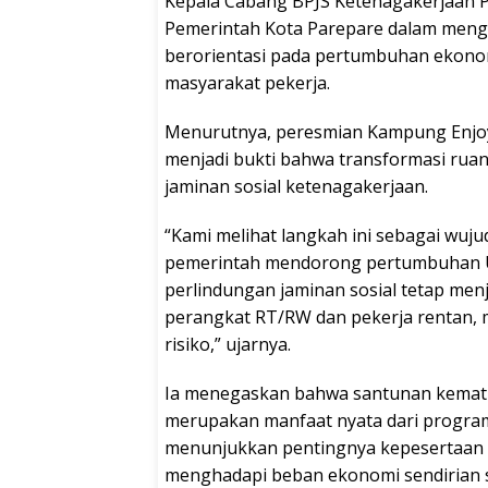
Kepala Cabang BPJS Ketenagakerjaan 
Pemerintah Kota Parepare dalam men
berorientasi pada pertumbuhan ekonomi
masyarakat pekerja.
Menurutnya, peresmian Kampung Enjoy 
menjadi bukti bahwa transformasi ruan
jaminan sosial ketenagakerjaan.
“Kami melihat langkah ini sebagai wuju
pemerintah mendorong pertumbuhan UM
perlindungan jaminan sosial tetap men
perangkat RT/RW dan pekerja rentan, me
risiko,” ujarnya.
Ia menegaskan bahwa santunan kemati
merupakan manfaat nyata dari program 
menunjukkan pentingnya kepesertaan ak
menghadapi beban ekonomi sendirian saa