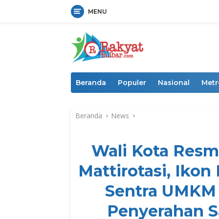
MENU
Langsung
ke
konten
Beranda
Populer
Nasional
Metr
Beranda
News
Wali Kota Res
Mattirotasi, Iko
Sentra UMKM 
Penyerahan S