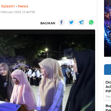
 Sulastri
-
News
6 Februari 2026 12:44 PM
BAGIKAN
Di
Ac
PI
Sen
Bu
Pe