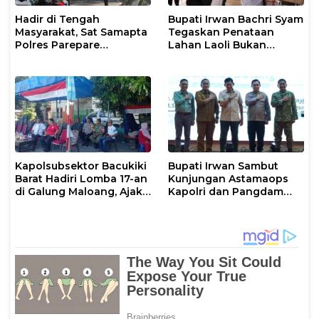
Hadir di Tengah
Bupati Irwan Bachri Syam
Masyarakat, Sat Samapta
Tegaskan Penataan
Polres Parepare
Lahan Laoli Bukan
Gencarkan Patroli Pagi
Konflik Agraria
Kapolsubsektor Bacukiki
Bupati Irwan Sambut
Barat Hadiri Lomba 17-an
Kunjungan Astamaops
di Galung Maloang, Ajak
Kapolri dan Pangdam
Warga Jaga Kamtibmas
XIV/Hasanuddin di Luwu
Timur