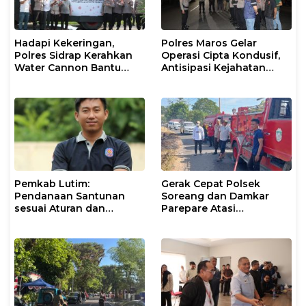
Hadapi Kekeringan,
Polres Maros Gelar
Polres Sidrap Kerahkan
Operasi Cipta Kondusif,
Water Cannon Bantu
Antisipasi Kejahatan
Petani
Jalanan dan Penyakit
Masyarakat
Pemkab Lutim:
Gerak Cepat Polsek
Pendanaan Santunan
Soreang dan Damkar
sesuai Aturan dan
Parepare Atasi
Prosedur Resmi
Kebakaran Lahan