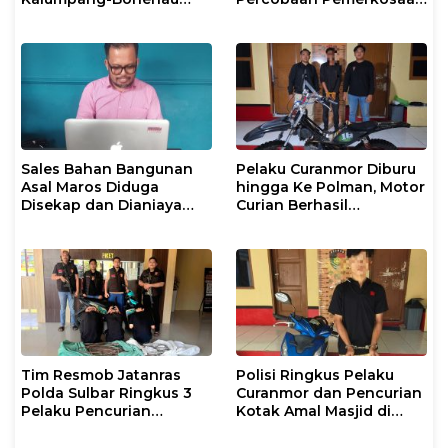
Resmi Ditahan Polresta
Anak Tiri
Mamuju
Sales Bahan Bangunan
Pelaku Curanmor Diburu
Asal Maros Diduga
hingga Ke Polman, Motor
Disekap dan Dianiaya
Curian Berhasil
Pengusaha
Diamankan
Tim Resmob Jatanras
Polisi Ringkus Pelaku
Polda Sulbar Ringkus 3
Curanmor dan Pencurian
Pelaku Pencurian
Kotak Amal Masjid di
Tembaga Menara PLN
Mamuju