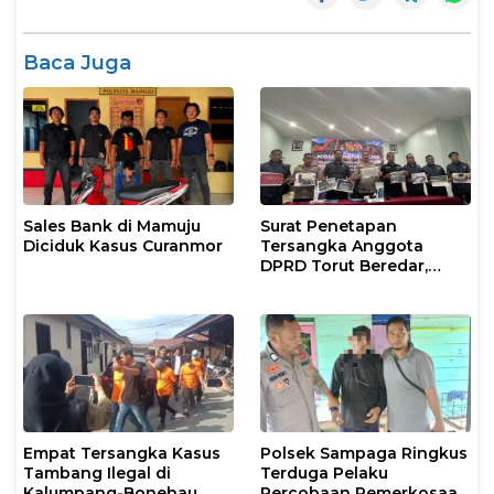
Baca Juga
Sales Bank di Mamuju
Surat Penetapan
Diciduk Kasus Curanmor
Tersangka Anggota
DPRD Torut Beredar,
Polresta Mamuju
Tegaskan Masih
Berstatus Saksi
Empat Tersangka Kasus
Polsek Sampaga Ringkus
Tambang Ilegal di
Terduga Pelaku
Kalumpang-Bonehau
Percobaan Pemerkosaan