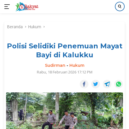
Langsung
ke
Beranda
Hukum
konten
Polisi Selidiki Penemuan Mayat
Bayi di Kalukku
Sudirman
-
Hukum
Rabu, 18 Februari 2026 17:12 PM