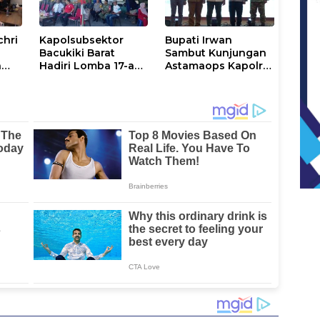
chri
Kapolsubsektor
Bupati Irwan
Bacukiki Barat
Sambut Kunjungan
n
Hadiri Lomba 17-an
Astamaops Kapolri
lik
di Galung Maloang,
dan Pangdam
Ajak Warga Jaga
XIV/Hasanuddin di
Kamtibmas
Luwu Timur