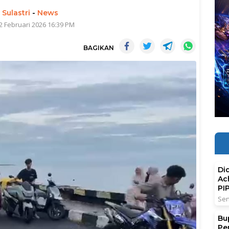
 Sulastri
-
News
2 Februari 2026 16:39 PM
BAGIKAN
Di
Ac
PI
Sen
Bu
Pe