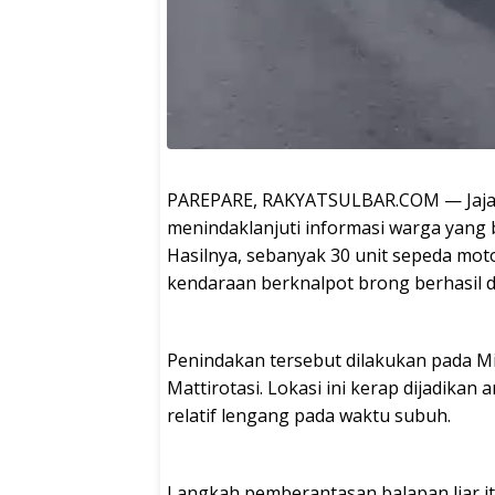
PAREPARE, RAKYATSULBAR.COM — Jajar
menindaklanjuti informasi warga yang be
Hasilnya, sebanyak 30 unit sepeda mot
kendaraan berknalpot brong berhasil d
Penindakan tersebut dilakukan pada Min
Mattirotasi. Lokasi ini kerap dijadikan 
relatif lengang pada waktu subuh.
Langkah pemberantasan balapan liar it