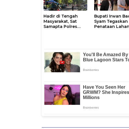
Hadir di Tengah
Bupati Irwan Ba
Masyarakat, Sat
Syam Tegaskan
Samapta Polres
Penataan Laha
Parepare
Laoli Bukan Konf
Gencarkan Patroli
Agraria
Pagi