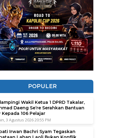
POPULER
dampingi Wakil Ketua 1 DPRD Takalar,
hmad Daeng Se’re Serahkan Bantuan
P Kepada 106 Pelajar
in, 3 Agustus 2026 20:55 PM
pati Irwan Bachri Syam Tegaskan
nataan Lahan Laoli Bukan Konflik