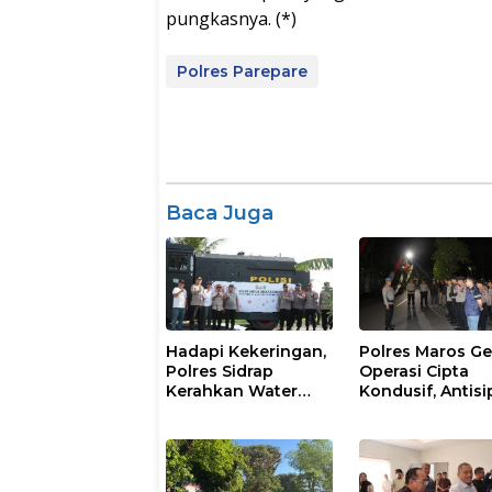
pungkasnya. (*)
Polres Parepare
Baca Juga
Hadapi Kekeringan,
Polres Maros Ge
Polres Sidrap
Operasi Cipta
Kerahkan Water
Kondusif, Antisi
Cannon Bantu
Kejahatan Jala
Petani
dan Penyakit
Masyarakat