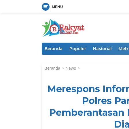
MENU
Langsung
ke
konten
Beranda
Populer
Nasional
Metr
Beranda
News
Merespons Infor
Polres Pa
Pemberantasan B
Di