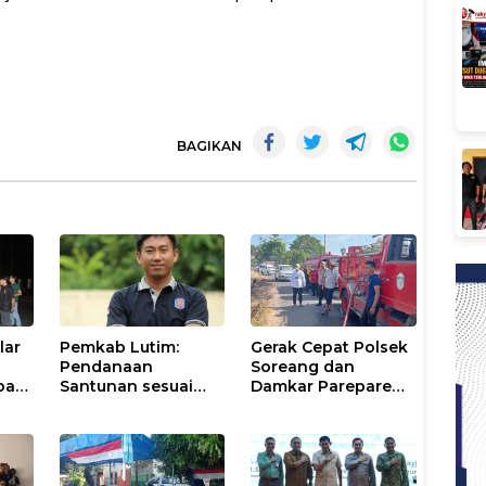
BAGIKAN
lar
Pemkab Lutim:
Gerak Cepat Polsek
Pendanaan
Soreang dan
pasi
Santunan sesuai
Damkar Parepare
nan
Aturan dan
Atasi Kebakaran
Prosedur Resmi
Lahan