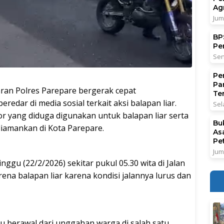
Ag
Jum
BPS
Pe
Sen
Pe
Pa
an Polres Parepare bergerak cepat
Ter
redar di media sosial terkait aksi balapan liar.
Sel
or yang diduga digunakan untuk balapan liar serta
Bu
iamankan di Kota Parepare.
As
Pe
Jum
ggu (22/2/2026) sekitar pukul 05.30 wita di Jalan
arena balapan liar karena kondisi jalannya lurus dan
u berawal dari unggahan warga di salah satu