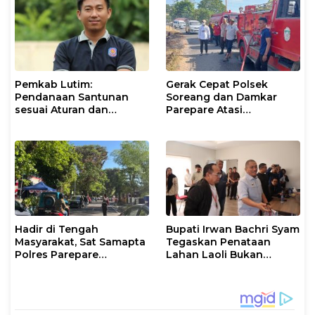
Pemkab Lutim:
Gerak Cepat Polsek
Pendanaan Santunan
Soreang dan Damkar
sesuai Aturan dan
Parepare Atasi
Prosedur Resmi
Kebakaran Lahan
Hadir di Tengah
Bupati Irwan Bachri Syam
Masyarakat, Sat Samapta
Tegaskan Penataan
Polres Parepare
Lahan Laoli Bukan
Gencarkan Patroli Pagi
Konflik Agraria