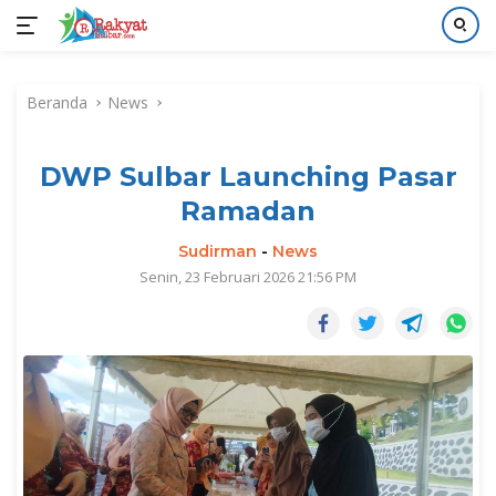
Langsung
ke
Beranda
News
konten
DWP Sulbar Launching Pasar
Ramadan
Sudirman
-
News
Senin, 23 Februari 2026 21:56 PM