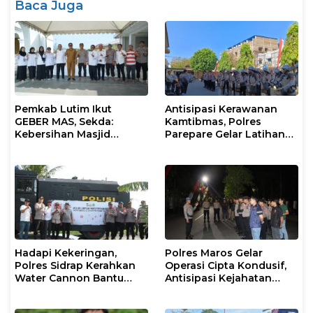
Baca Juga
Pemkab Lutim Ikut
Antisipasi Kerawanan
GEBER MAS, Sekda:
Kamtibmas, Polres
Kebersihan Masjid
Parepare Gelar Latihan
Tanggung Jawab
Dalmas
Bersama
Hadapi Kekeringan,
Polres Maros Gelar
Polres Sidrap Kerahkan
Operasi Cipta Kondusif,
Water Cannon Bantu
Antisipasi Kejahatan
Petani
Jalanan dan Penyakit
Masyarakat