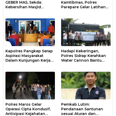
GEBER MAS, Sekda:
Kamtibmas, Polres
Kebersihan Masjid
Parepare Gelar Latihan
Tanggung Jawab
Dalmas
Bersama
Kapolres Pangkep Serap
Hadapi Kekeringan,
Aspirasi Masyarakat
Polres Sidrap Kerahkan
Dalam Kunjungan Kerja
Water Cannon Bantu
dan Silaturahmi di Pulai
Petani
Kalu Kalukung
Polres Maros Gelar
Pemkab Lutim:
Operasi Cipta Kondusif,
Pendanaan Santunan
Antisipasi Kejahatan
sesuai Aturan dan