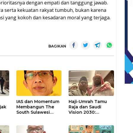
rioritasnya dengan empati dan tanggung jawab.
ra serta kekuatan rakyat tumbuh, bukan karena
si yang kokoh dan kesadaran moral yang terjaga.
BAGIKAN
IAS dan Momentum
Haji-Umrah Tamu
jak
Membangun The
Raja dan Saudi
South Sulawesi
Vision 2030:
Leadership
Melayani Tamu
Civilization
Allah, Membangun
Kepemimpinan