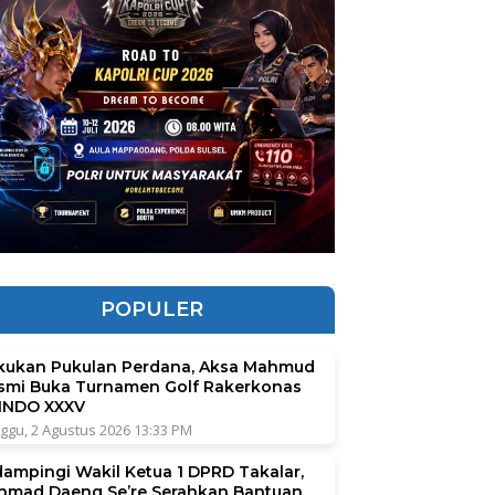
POPULER
kukan Pukulan Perdana, Aksa Mahmud
smi Buka Turnamen Golf Rakerkonas
INDO XXXV
ggu, 2 Agustus 2026 13:33 PM
dampingi Wakil Ketua 1 DPRD Takalar,
hmad Daeng Se’re Serahkan Bantuan