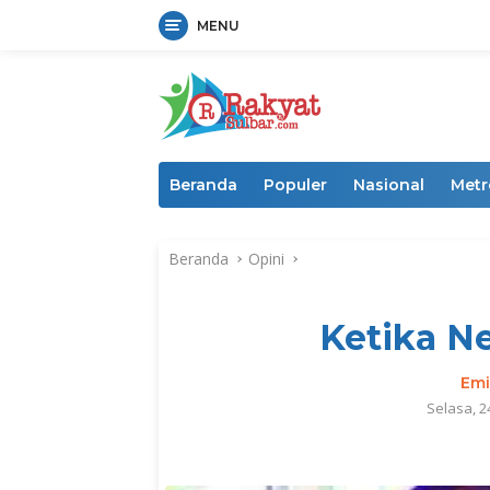
MENU
Langsung
ke
konten
Beranda
Populer
Nasional
Metr
Beranda
Opini
Ketika N
Emi
Selasa, 2