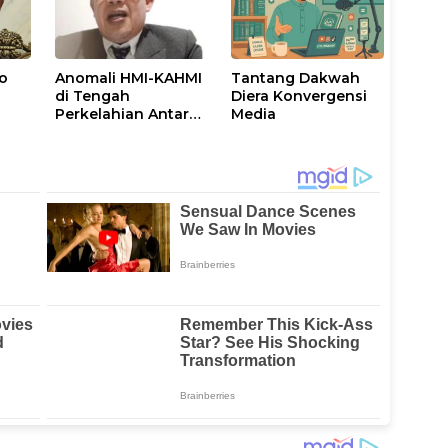
Dunia Islam
bo
Anomali HMI-KAHMI
Tantang Dakwah
di Tengah
Diera Konvergensi
Perkelahian Antar
Media
Anak Bangsa