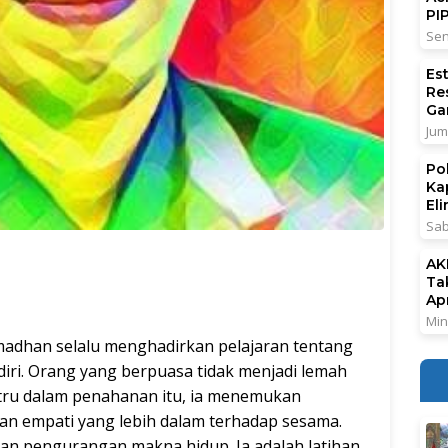
PI
Sen
Es
Re
Ga
Jum
Po
Ka
El
Sab
AK
Ta
Ap
Min
han selalu menghadirkan pelajaran tentang
diri. Orang yang berpuasa tidak menjadi lemah
tru dalam penahanan itu, ia menemukan
dan empati yang lebih dalam terhadap sesama.
an pengurangan makna hidup. Ia adalah latihan