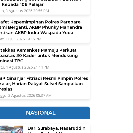
P Kepada 106 Pelajar
in, 3 Agustus 2026 20:55 PM
tafet Kepemimpinan Polres Parepare
smi Berganti, AKBP Phunky Mahendra
ntikan AKBP Indra Waspada Yuda
at, 31 Juli 2026 19:16 PM
ltekkes Kemenkes Mamuju Perkuat
pasitas 30 Kader untuk Mendukung
iminasi TBC
tu, 1 Agustus 2026 21:14 PM
BP Ginanjar Fitriadi Resmi Pimpin Polres
kalar, Harian Rakyat Sulsel Sampaikan
resiasi
ggu, 2 Agustus 2026 08:37 AM
NASIONAL
Dari Surabaya, Nasaruddin