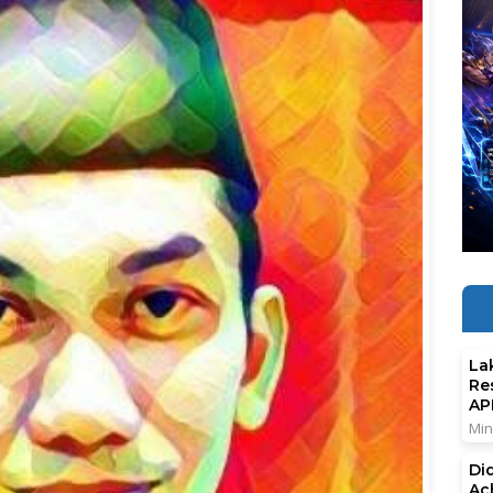
La
Re
AP
Min
Di
Ac