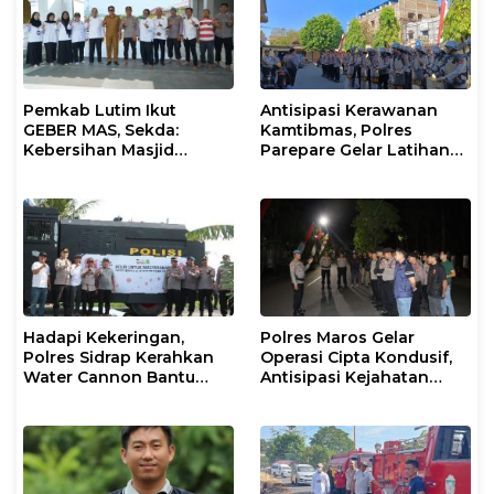
Pemkab Lutim Ikut
Antisipasi Kerawanan
GEBER MAS, Sekda:
Kamtibmas, Polres
Kebersihan Masjid
Parepare Gelar Latihan
Tanggung Jawab
Dalmas
Bersama
Hadapi Kekeringan,
Polres Maros Gelar
Polres Sidrap Kerahkan
Operasi Cipta Kondusif,
Water Cannon Bantu
Antisipasi Kejahatan
Petani
Jalanan dan Penyakit
Masyarakat