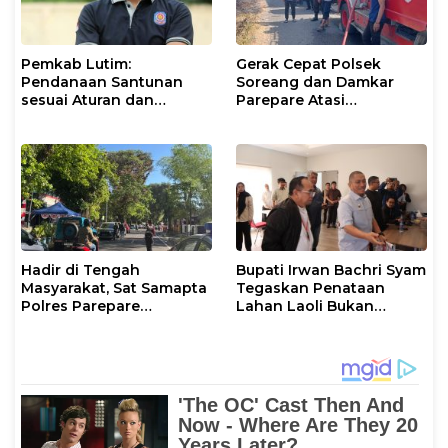
Pemkab Lutim:
Gerak Cepat Polsek
Pendanaan Santunan
Soreang dan Damkar
sesuai Aturan dan
Parepare Atasi
Prosedur Resmi
Kebakaran Lahan
Hadir di Tengah
Bupati Irwan Bachri Syam
Masyarakat, Sat Samapta
Tegaskan Penataan
Polres Parepare
Lahan Laoli Bukan
Gencarkan Patroli Pagi
Konflik Agraria