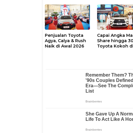
Kenaikan Harga
Milenial!
BBM
Penjualan Toyota
Capai Angka Ma
Agya, Calya & Rush
Share hingga 3
Naik di Awal 2026
Toyota Kokoh d
Puncak Domina
Pasar