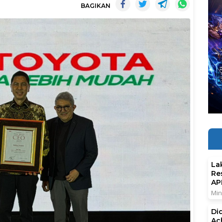
BAGIKAN
La
Re
AP
Min
Di
Ac