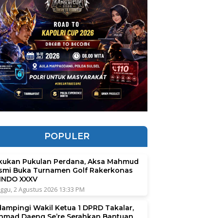
POPULER
kukan Pukulan Perdana, Aksa Mahmud
smi Buka Turnamen Golf Rakerkonas
INDO XXXV
ggu, 2 Agustus 2026 13:33 PM
dampingi Wakil Ketua 1 DPRD Takalar,
hmad Daeng Se’re Serahkan Bantuan