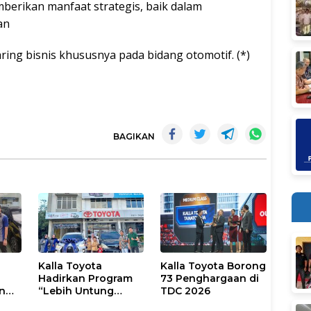
berikan manfaat strategis, baik dalam
an
aring bisnis khususnya pada bidang otomotif. (*)
BAGIKAN
Kalla Toyota
Kalla Toyota Borong
Hadirkan Program
73 Penghargaan di
an
“Lebih Untung
TDC 2026
an
Tukar Tambah ke