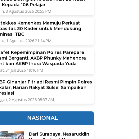
P Kepada 106 Pelajar
in, 3 Agustus 2026 20:55 PM
ltekkes Kemenkes Mamuju Perkuat
pasitas 30 Kader untuk Mendukung
iminasi TBC
tu, 1 Agustus 2026 21:14 PM
tafet Kepemimpinan Polres Parepare
smi Berganti, AKBP Phunky Mahendra
ntikan AKBP Indra Waspada Yuda
at, 31 Juli 2026 19:16 PM
BP Ginanjar Fitriadi Resmi Pimpin Polres
kalar, Harian Rakyat Sulsel Sampaikan
resiasi
ggu, 2 Agustus 2026 08:37 AM
NASIONAL
Dari Surabaya, Nasaruddin