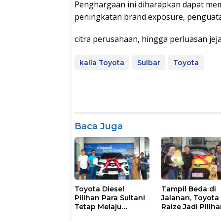
Penghargaan ini diharapkan dapat mem
peningkatan brand exposure, penguat
citra perusahaan, hingga perluasan jej
kalla Toyota
Sulbar
Toyota
Baca Juga
Toyota Diesel
Tampil Beda di
Pilihan Para Sultan!
Jalanan, Toyota
Tetap Melaju
Raize Jadi Pilih
Ditengah Isu
Utama Gen Z d