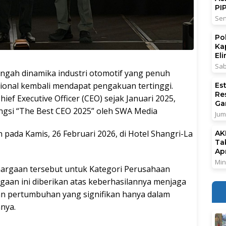
PI
Sen
Po
Ka
El
Sab
ah dinamika industri otomotif yang penuh
onal kembali mendapat pengakuan tertinggi.
Es
Re
ef Executive Officer (CEO) sejak Januari 2025,
Ga
gsi “The Best CEO 2025” oleh SWA Media
Jum
pada Kamis, 26 Februari 2026, di Hotel Shangri-La
AK
Ta
Ap
Min
argaan tersebut untuk Kategori Perusahaan
rgaan ini diberikan atas keberhasilannya menjaga
an pertumbuhan yang signifikan hanya dalam
nya.