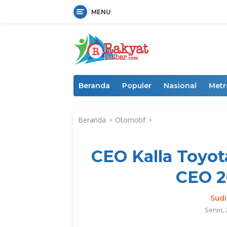
MENU
Langsung
ke
konten
Beranda
Populer
Nasional
Metr
Beranda
Otomotif
CEO Kalla Toyot
CEO 2
Sud
Senin, 