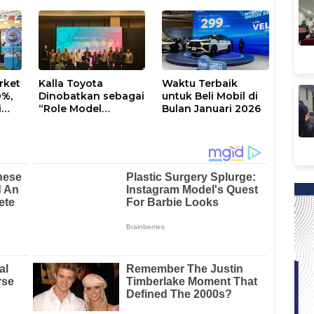
Veloz Hybrid EV”
rket
Kalla Toyota
Waktu Terbaik
0%,
Dinobatkan sebagai
untuk Beli Mobil di
i
“Role Model
Bulan Januari 2026
si
Company” pada
KALLA AWARD 2025