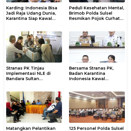
Karding: Indonesia Bisa
Peduli Kesehatan Mental,
Jadi Raja Udang Dunia,
Brimob Polda Sulsel
Karantina Siap Kawal
Resmikan Pojok Curhat
Ekspor
dengan Layanan
Psikolog dan Psikiater
Stranas PK Tinjau
Bersama Stranas PK,
Implementasi NLE di
Badan Karantina
Bandara Sultan
Indonesia Kawal
Hasanuddin, Perkuat
Implementasi NLE
Sinergi Layanan Logistik
Matangkan Pelantikan
125 Personel Polda Sulsel