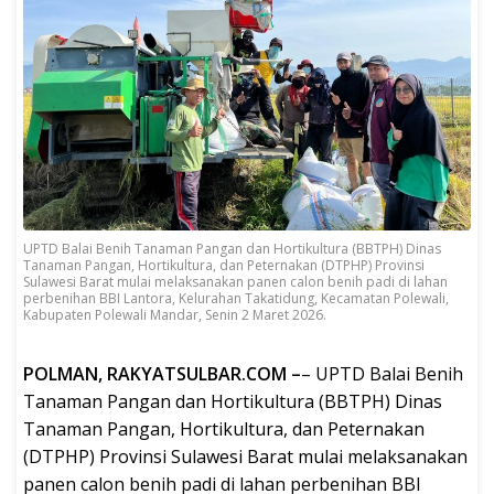
UPTD Balai Benih Tanaman Pangan dan Hortikultura (BBTPH) Dinas
Tanaman Pangan, Hortikultura, dan Peternakan (DTPHP) Provinsi
Sulawesi Barat mulai melaksanakan panen calon benih padi di lahan
perbenihan BBI Lantora, Kelurahan Takatidung, Kecamatan Polewali,
Kabupaten Polewali Mandar, Senin 2 Maret 2026.
POLMAN, RAKYATSULBAR.COM –
– UPTD Balai Benih
Tanaman Pangan dan Hortikultura (BBTPH) Dinas
Tanaman Pangan, Hortikultura, dan Peternakan
(DTPHP) Provinsi Sulawesi Barat mulai melaksanakan
panen calon benih padi di lahan perbenihan BBI