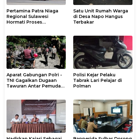
Pertamina Patra Niaga
Satu Unit Rumah Warga
Regional Sulawesi
di Desa Napo Hangus
Hormati Proses
Terbakar
Penanganan Insiden
Kendaraan Operasional
di Polman
Aparat Gabungan Polri -
Polisi Kejar Pelaku
TNI Gagalkan Dugaan
Tabrak Lari Pelajar di
Tawuran Antar Pemuda
Polman
di Binuang Polman
Hadirkan Kajari Sebagai
Bapperida Sulbar Dorong