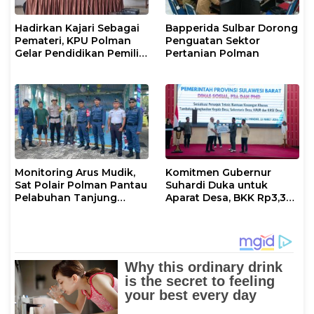
Hadirkan Kajari Sebagai
Bapperida Sulbar Dorong
Pemateri, KPU Polman
Penguatan Sektor
Gelar Pendidikan Pemilih
Pertanian Polman
Bagi Pemilih Perempuan
Monitoring Arus Mudik,
Komitmen Gubernur
Sat Polair Polman Pantau
Suhardi Duka untuk
Pelabuhan Tanjung
Aparat Desa, BKK Rp3,3
Silopo
Miliar Disalurkan di
Polman