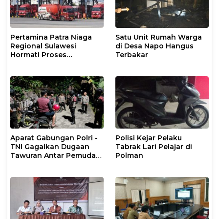
Pertamina Patra Niaga
Satu Unit Rumah Warga
Regional Sulawesi
di Desa Napo Hangus
Hormati Proses
Terbakar
Penanganan Insiden
Kendaraan Operasional
di Polman
Aparat Gabungan Polri -
Polisi Kejar Pelaku
TNI Gagalkan Dugaan
Tabrak Lari Pelajar di
Tawuran Antar Pemuda
Polman
di Binuang Polman