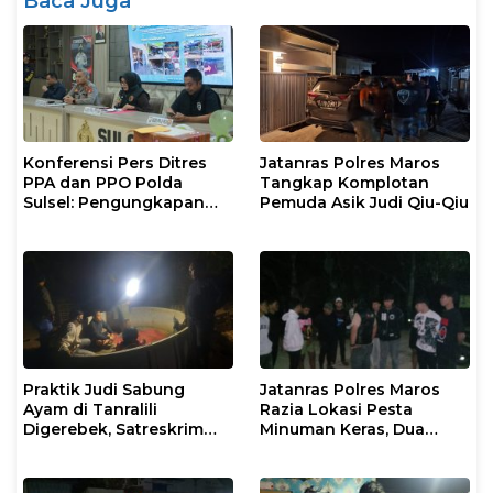
Baca Juga
Konferensi Pers Ditres
Jatanras Polres Maros
PPA dan PPO Polda
Tangkap Komplotan
Sulsel: Pengungkapan
Pemuda Asik Judi Qiu-Qiu
Kasus TPPO dan
Eksploitasi Anak di Dua
Wilayah
Praktik Judi Sabung
Jatanras Polres Maros
Ayam di Tanralili
Razia Lokasi Pesta
Digerebek, Satreskrim
Minuman Keras, Dua
Polres Maros Sita
Orang Diamankan
Sejumlah Barang Bukti
Karena Kedapatan Bawa
Busur Pemanah