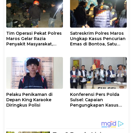
Tim Operasi Pekat Polres
Satreskrim Polres Maros
Maros Gelar Razia
Ungkap Kasus Pencurian
Penyakit Masyarakat,
Emas di Bontoa, Satu
Pemuda Bawa Sajam
Pelaku Ditangkap
Diamankan Polisi
Pelaku Penikaman di
Konferensi Pers Polda
Depan King Karaoke
Sulsel: Capaian
Diringkus Polisi
Pengungkapan Kasus
Ditreskrimum,
Ditresnarkoba, dan Ditres
PPA PPO