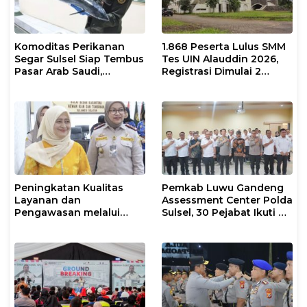
Komoditas Perikanan
1.868 Peserta Lulus SMM
Segar Sulsel Siap Tembus
Tes UIN Alauddin 2026,
Pasar Arab Saudi,
Registrasi Dimulai 2
Karantina Pastikan
Agustus
Sesuai Standar Ekspor
Peningkatan Kualitas
Pemkab Luwu Gandeng
Layanan dan
Assessment Center Polda
Pengawasan melalui
Sulsel, 30 Pejabat Ikuti Uji
Evaluasi Operasional
Kompetensi Berbasis
Tindakan Karantina
Merit System
Hewan