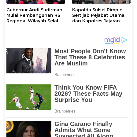
Gubernur Andi Sudirman
Kapolda Sulsel Pimpin
Mulai Pembangunan RS
Sertijab Pejabat Utama
Regional Wilayah Selatan
dan Kapolres Jajaran
di Gowa, Target
Serta Lantik Karolog dan
Rampung 2027
Kapolresta Gowa