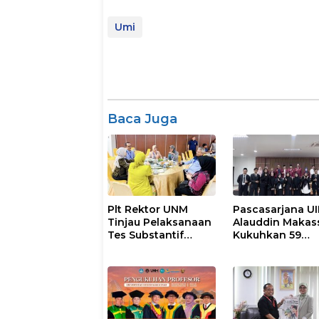
Umi
Baca Juga
Plt Rektor UNM
Pascasarjana U
Tinjau Pelaksanaan
Alauddin Makas
Tes Substantif
Kukuhkan 59
Seleksi Calon
Magister Baru
Mahasiswa PPG
dalam Yudisium
Gelombang II 2026
Khusus