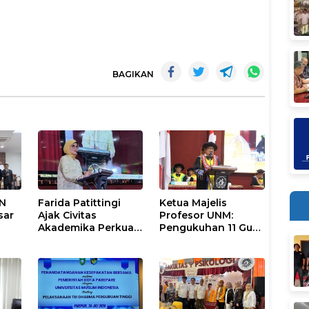
BAGIKAN
IN
Farida Patittingi
Ketua Majelis
sar
Ajak Civitas
Profesor UNM:
Akademika Perkuat
Pengukuhan 11 Guru
Soliditas, Jaga
Besar Momentum
Keutuhan UNM di
Perkuat Tradisi
Segala Tantangan
Akademik