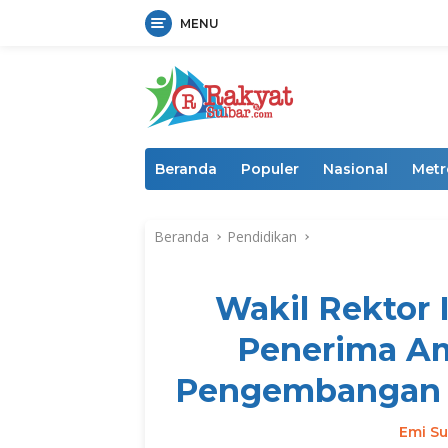
MENU
Langsung
ke
konten
Beranda
Populer
Nasional
Metr
Beranda
Pendidikan
Wakil Rektor 
Penerima A
Pengembangan 
Emi Su