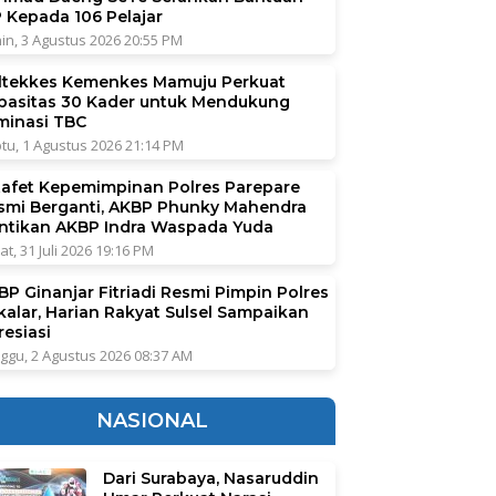
P Kepada 106 Pelajar
in, 3 Agustus 2026 20:55 PM
ltekkes Kemenkes Mamuju Perkuat
pasitas 30 Kader untuk Mendukung
iminasi TBC
tu, 1 Agustus 2026 21:14 PM
tafet Kepemimpinan Polres Parepare
smi Berganti, AKBP Phunky Mahendra
ntikan AKBP Indra Waspada Yuda
at, 31 Juli 2026 19:16 PM
BP Ginanjar Fitriadi Resmi Pimpin Polres
kalar, Harian Rakyat Sulsel Sampaikan
resiasi
ggu, 2 Agustus 2026 08:37 AM
NASIONAL
Dari Surabaya, Nasaruddin