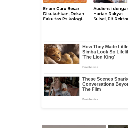
Enam Guru Besar
Audiensi denga
Dikukuhkan, Dekan
Harian Rakyat
Fakultas Psikologi
Sulsel, Plt Rekto
UNM Sampaikan
UNM Perkenalk
Apresiasi Khusus
Gerakan
“Mapaccing UN