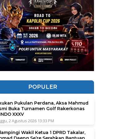
POPULER
kukan Pukulan Perdana, Aksa Mahmud
smi Buka Turnamen Golf Rakerkonas
INDO XXXV
ggu, 2 Agustus 2026 13:33 PM
dampingi Wakil Ketua 1 DPRD Takalar,
hmad Daeng Se’re Serahkan Bantuan