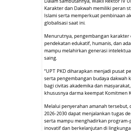
Dalam sambutannya, Wakil Rektor I
Karakter dan Dakwah memiliki peran 
Islami serta memperkuat pembinaan akh
globalisasi saat ini.
Menurutnya, pengembangan karakter d
pendekatan edukatif, humanis, dan ad
mampu melahirkan generasi intelektual
saing.
“UPT PKD diharapkan menjadi pusat pen
serta pengembangan budaya dakwah k
bagi civitas akademika dan masyaraka
khususnya darma keempat Komitmen Ke 
Melalui penyerahan amanah tersebut,
2026-2030 dapat menjalankan tugas de
serta mampu menghadirkan program-p
inovatif dan berkelanjutan di lingkunga