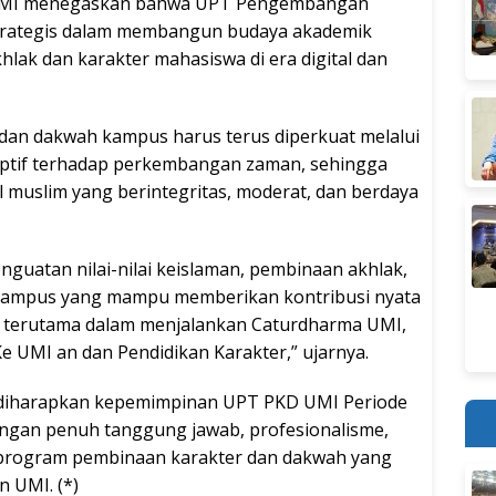
V UMI menegaskan bahwa UPT Pengembangan
strategis dalam membangun budaya akademik
lak dan karakter mahasiswa di era digital dan
an dakwah kampus harus terus diperkuat melalui
aptif terhadap perkembangan zaman, sehingga
 muslim yang berintegritas, moderat, dan berdaya
guatan nilai-nilai keislaman, pembinaan akhlak,
ampus yang mampu memberikan kontribusi nyata
t, terutama dalam menjalankan Caturdharma UMI,
UMI an dan Pendidikan Karakter,” ujarnya.
 diharapkan kepemimpinan UPT PKD UMI Periode
ngan penuh tanggung jawab, profesionalisme,
rogram pembinaan karakter dan dakwah yang
n UMI. (*)