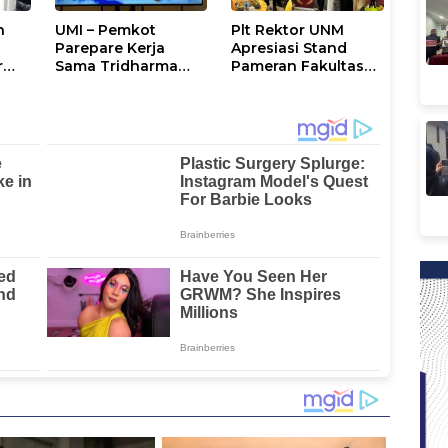
n
UMI – Pemkot
Plt Rektor UNM
Parepare Kerja
Apresiasi Stand
r
Sama Tridharma
Pameran Fakultas
an
Perguruan Tinggi,
Psikologi:
Walikota: UMI Aktif
Transformasi Riset
M”
Bangun SDM
Menjadi Layanan
Berkualitas di
Nyata bagi
Daerah
Masyarakat