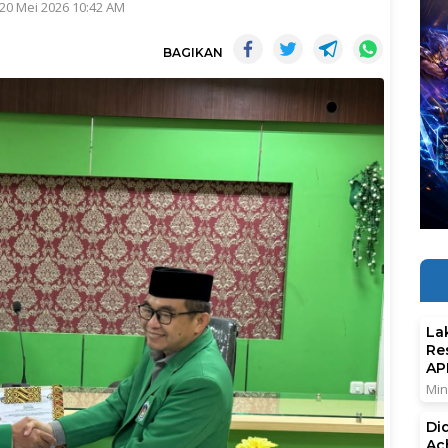
20 Mei 2026 10:42 AM
BAGIKAN
La
Re
AP
Min
Di
Ac