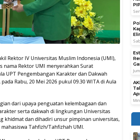
PI
Sen
Po
Ka
El
Sab
Es
Rektor IV Universitas Muslim Indonesia (UMI),
Re
Ga
s nama Rektor UMI menyerahkan Surat
Jum
ala UPT Pengembangan Karakter dan Dakwah
pada Rabu, 20 Mei 2026 pukul 09.30 WITA di Aula
AK
Ta
Ap
Min
gian dari upaya penguatan kelembagaan dan
kter serta dakwah di lingkungan Universitas
g khidmat dan dihadiri unsur pimpinan universitas,
h mahasiswa Tahfizh/Tahfizhah UMI.