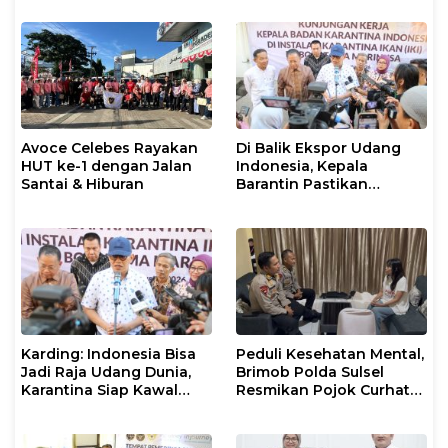
Spektakuler
Avoce Celebes Rayakan
Di Balik Ekspor Udang
HUT ke-1 dengan Jalan
Indonesia, Kepala
Santai & Hiburan
Barantin Pastikan
Layanan Karantina
Berjalan Optimal
Karding: Indonesia Bisa
Peduli Kesehatan Mental,
Jadi Raja Udang Dunia,
Brimob Polda Sulsel
Karantina Siap Kawal
Resmikan Pojok Curhat
Ekspor
dengan Layanan
Psikolog dan Psikiater