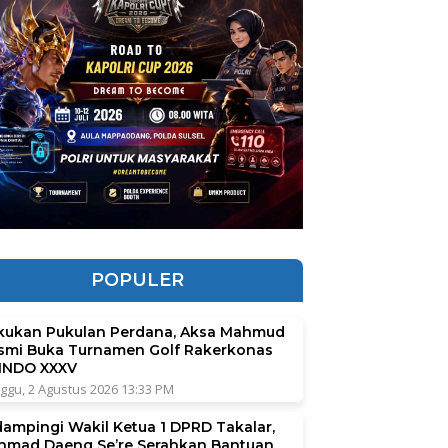
POPULER
kukan Pukulan Perdana, Aksa Mahmud
smi Buka Turnamen Golf Rakerkonas
INDO XXXV
ggu, 2 Agustus 2026 13:33 PM
dampingi Wakil Ketua 1 DPRD Takalar,
hmad Daeng Se’re Serahkan Bantuan