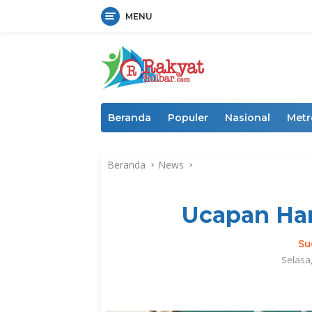
MENU
Langsung
ke
konten
Beranda
Populer
Nasional
Metr
Beranda
News
Ucapan Har
Su
Selasa,