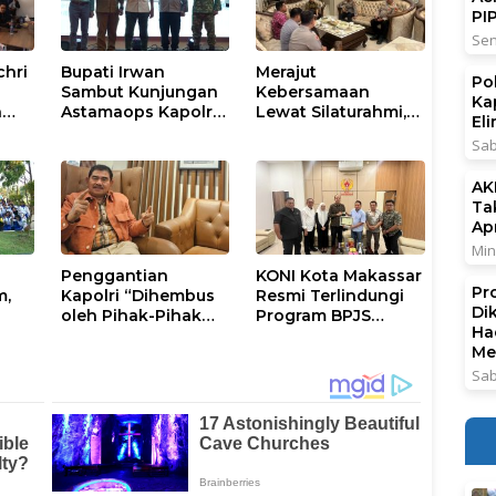
PI
Sen
chri
Bupati Irwan
Merajut
Po
Sambut Kunjungan
Kebersamaan
Ka
n
Astamaops Kapolri
Lewat Silaturahmi,
El
lik
dan Pangdam
Kapolresta Gowa
Sab
XIV/Hasanuddin di
Perkuat Sinergi
Luwu Timur
dengan Tokoh
AK
Masyarakat
Ta
Ap
Min
Penggantian
KONI Kota Makassar
Pr
m,
Kapolri “Dihembus
Resmi Terlindungi
Di
oleh Pihak-Pihak
Program BPJS
Ha
tus
Terganggu
Ketenagakerjaan
Me
Kenyamanannya”
Sab