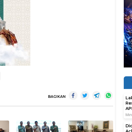
BAGIKAN
La
Re
AP
Min
Di
Ac