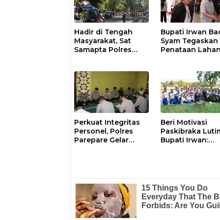
Hadir di Tengah
Bupati Irwan Ba
Masyarakat, Sat
Syam Tegaskan
Samapta Polres
Penataan Laha
Parepare
Laoli Bukan Konf
Gencarkan Patroli
Agraria
Pagi
Perkuat Integritas
Beri Motivasi
Personel, Polres
Paskibraka Luti
Parepare Gelar
Bupati Irwan:
Pembinaan Rohani
Tanggal 17 Agus
dan Mental
Kalian Jadi
Perhatian